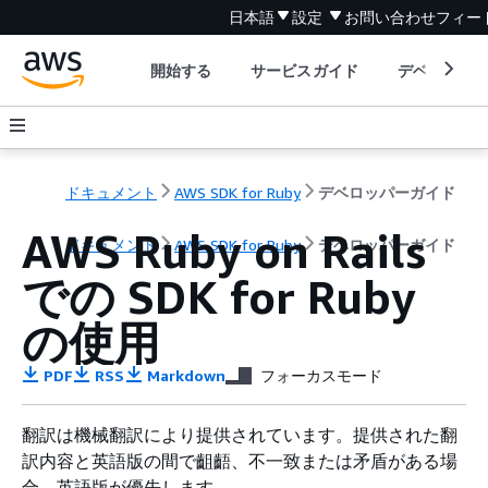
日本語
設定
お問い合わせ
フィー
開始する
サービスガイド
デベロッパ
ドキュメント
AWS SDK for Ruby
デベロッパーガイド
AWS Ruby on Rails
ドキュメント
AWS SDK for Ruby
デベロッパーガイド
での SDK for Ruby
の使用
PDF
RSS
Markdown
フォーカスモード
翻訳は機械翻訳により提供されています。提供された翻
訳内容と英語版の間で齟齬、不一致または矛盾がある場
合、英語版が優先します。