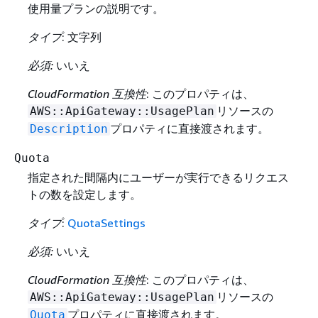
使用量プランの説明です。
タイプ
: 文字列
必須:
いいえ
CloudFormation 互換性
: このプロパティは、
リソースの
AWS::ApiGateway::UsagePlan
プロパティに直接渡されます。
Description
Quota
指定された間隔内にユーザーが実行できるリクエス
トの数を設定します。
タイプ
:
QuotaSettings
必須:
いいえ
CloudFormation 互換性
: このプロパティは、
リソースの
AWS::ApiGateway::UsagePlan
プロパティに直接渡されます。
Quota