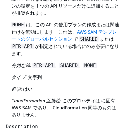
ンの設定を 1 つの API リソースだけに追加すること
が推奨されます。
は、この API の使用プランの作成または関連
NONE
付けを無効にします。これは、
AWS SAM テンプレ
ートのグローバルセクション
で
または
SHARED
が指定されている場合にのみ必要になり
PER_API
ます。
有効な値
:
、
、
PER_API
SHARED
NONE
タイプ
: 文字列
必須
: はい
CloudFormation 互換性
: このプロパティは に固有
AWS SAM であり、 CloudFormation 同等のものは
ありません。
Description