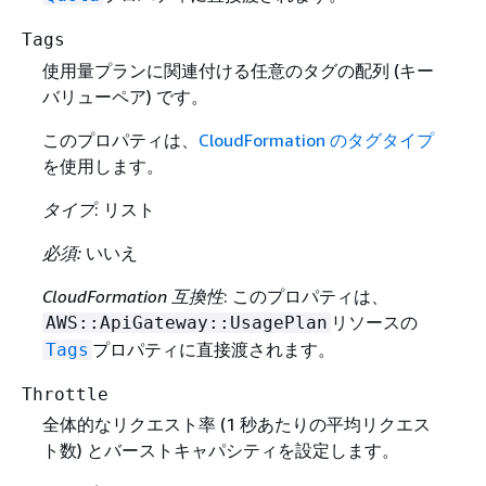
Tags
使用量プランに関連付ける任意のタグの配列 (キー
バリューペア) です。
このプロパティは、
CloudFormation のタグタイプ
を使用します。
タイプ
: リスト
必須:
いいえ
CloudFormation 互換性
: このプロパティは、
リソースの
AWS::ApiGateway::UsagePlan
プロパティに直接渡されます。
Tags
Throttle
全体的なリクエスト率 (1 秒あたりの平均リクエス
ト数) とバーストキャパシティを設定します。