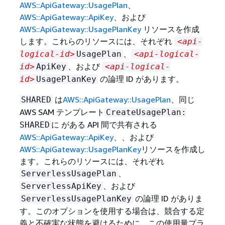
AWS::ApiGateway::UsagePlan
、
AWS::ApiGateway::ApiKey
、および
AWS::ApiGateway::UsagePlanKey
リソースを作成
します。これらのリソースには、それぞれ
<api-
、
logical-id>
UsagePlan
<api-logical-
、および
id>
ApiKey
<api-logical-
の論理 ID があります。
id>
UsagePlanKey
は
AWS::ApiGateway::UsagePlan
、同じ
SHARED
AWS SAM テンプレート
CreateUsagePlan:
に がある API 間で共有される
SHARED
AWS::ApiGateway::ApiKey
、、および
AWS::ApiGateway::UsagePlanKey
リソースを作成し
ます。これらのリソースには、それぞれ
、
ServerlessUsagePlan
、および
ServerlessApiKey
の論理 ID がありま
ServerlessUsagePlanKey
す。このオプションを使用する場合は、競合する定
義と不確実な状態を避けるために、この使用量プラ