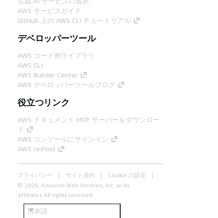
生成 AI サービスの選択
AWS サービスガイド
GitHub 上の AWS CLI チュートリアル
デベロッパーツール
AWS コード例ライブラリ
AWS CLI
AWS Builder Center
AWS デベロッパーツールブログ
役立つリンク
AWS ドキュメント MCP サーバーをダウンロー
ド
AWS コンソールにサインイン
AWS re:Post
プライバシー
サイト規約
Cookie の設定
© 2026, Amazon Web Services, Inc. or its
affiliates.All rights reserved.
日本語