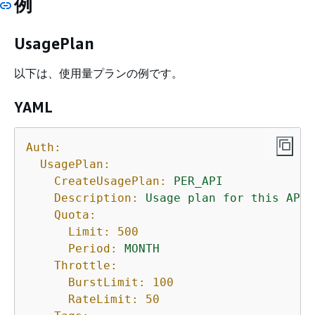
例
UsagePlan
以下は、使用量プランの例です。
YAML
Auth:
UsagePlan:
CreateUsagePlan:
PER_API
Description:
Usage
plan
for
this
API
Quota:
Limit:
500
Period:
MONTH
Throttle:
BurstLimit:
100
RateLimit:
50