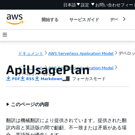
日本語
設定
お問い合わせ
フィー
開始する
サービスガイド
デベロッパ
ドキュメント
AWS Serverless Application Model
ApiUsagePlan
ドキュメント
AWS Serverless Application Model
デベロッパーガイド
PDF
RSS
Markdown
フォーカスモード
このページの内容
翻訳は機械翻訳により提供されています。提供された翻
訳内容と英語版の間で齟齬、不一致または矛盾がある場
合、英語版が優先します。