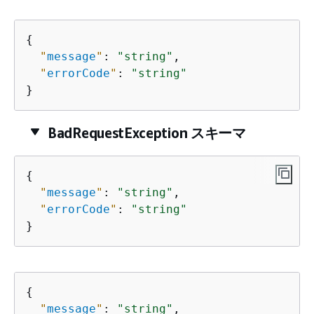
{
"
message
"
: 
"string"
,

"
errorCode
"
: 
"string"
}
BadRequestException スキーマ
{
"
message
"
: 
"string"
,

"
errorCode
"
: 
"string"
}
{
"
message
"
: 
"string"
,
