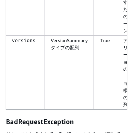
する
ため
のト
ーク
ン。
VersionSummary
True
アプ
versions
タイプの配列
リケ
ーシ
ョン
のバ
ージ
ョン
概要
の配
列。
BadRequestException