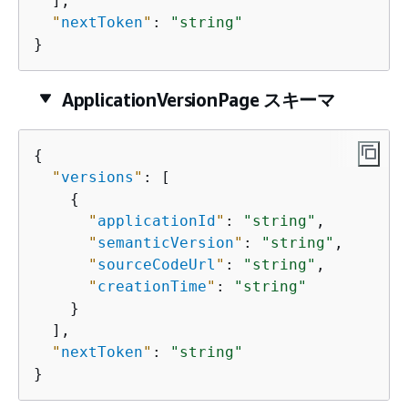
  ],

"
nextToken
"
: 
"string"
}
ApplicationVersionPage スキーマ
{
"
versions
"
: [

{
"
applicationId
"
: 
"string"
,

"
semanticVersion
"
: 
"string"
,

"
sourceCodeUrl
"
: 
"string"
,

"
creationTime
"
: 
"string"
    }

  ],

"
nextToken
"
: 
"string"
}