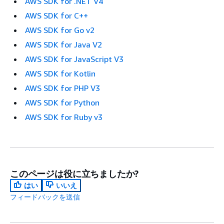
AWS SDK for .NET V4
AWS SDK for C++
AWS SDK for Go v2
AWS SDK for Java V2
AWS SDK for JavaScript V3
AWS SDK for Kotlin
AWS SDK for PHP V3
AWS SDK for Python
AWS SDK for Ruby v3
このページは役に立ちましたか?
はい
いいえ
フィードバックを送信