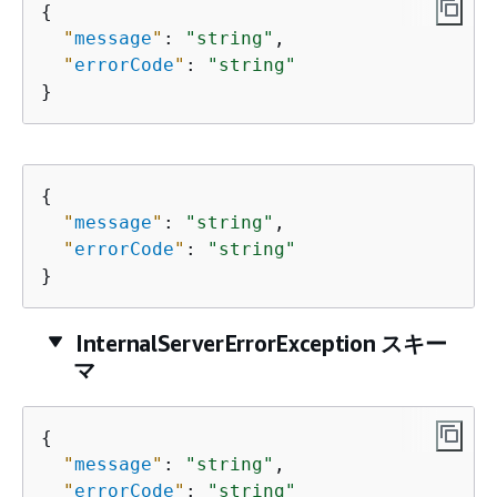
{
"
message
"
: 
"string"
,

"
errorCode
"
: 
"string"
}
{
"
message
"
: 
"string"
,

"
errorCode
"
: 
"string"
}
InternalServerErrorException スキー
マ
{
"
message
"
: 
"string"
,

"
errorCode
"
: 
"string"