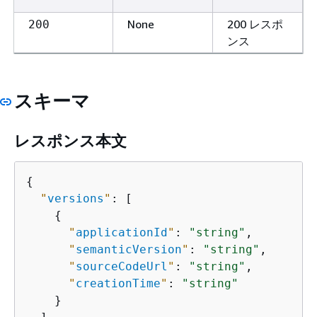
None
200 レスポ
200
ンス
スキーマ
レスポンス本文
{
"
versions
"
: [

{
"
applicationId
"
: 
"string"
,

"
semanticVersion
"
: 
"string"
,

"
sourceCodeUrl
"
: 
"string"
,

"
creationTime
"
: 
"string"
    }
