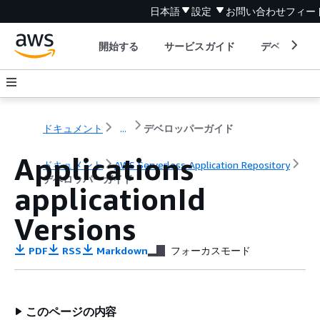
日本語
設定
お問い合わせ
フィー
開始する
サービスガイド
デベロッパ
ドキュメント
...
デベロッパーガイド
Applications
ドキュメント
AWS Serverless Application Repository
デベロッパーガイド
applicationId
Versions
PDF
RSS
Markdown
フォーカスモード
このページの内容