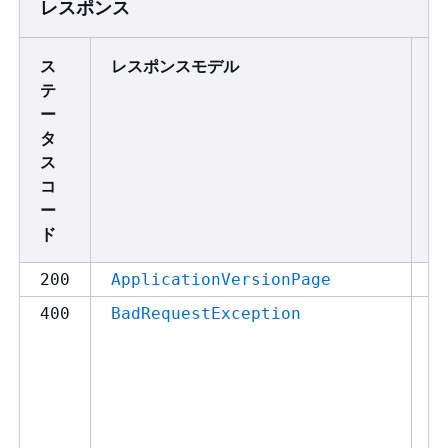
レスポンス
ス
レスポンスモデル
説
テ
ー
タ
ス
コ
ー
ド
S
200
ApplicationVersionPage
リ
400
BadRequestException
に
い
ー
が
す