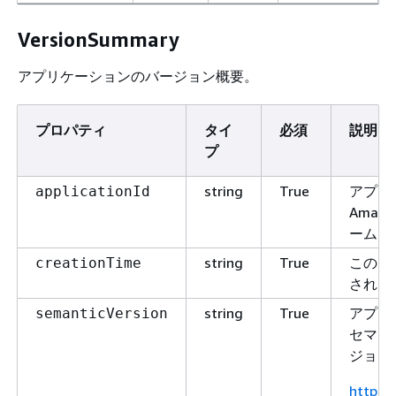
VersionSummary
アプリケーションのバージョン概要。
プロパティ
タイ
必須
説明
プ
string
True
アプリ
applicationId
Amaz
ーム (A
string
True
このリ
creationTime
された
string
True
アプリ
semanticVersion
セマン
ジョン
https: