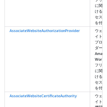
に関連
けるア
セス許
を付与
AssociateWebsiteAuthorizationProvider
ウェブ
イト認
プロバ
ダーを
Amazo
WorkLi
フリー
に関連
けるア
セス許
を付与
AssociateWebsiteCertificateAuthority
ウェブ
イト認