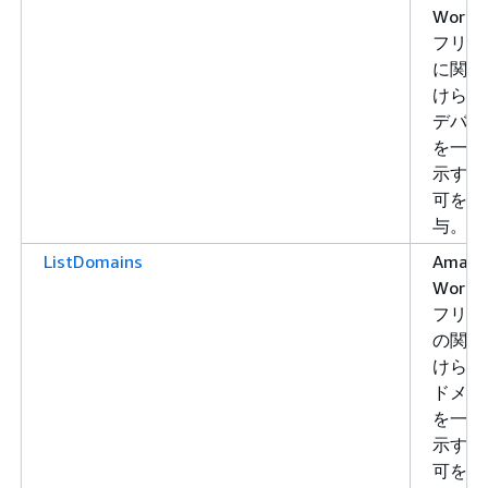
WorkLi
フリー
に関連
けられ
デバイ
を一覧
示する
可を付
与。
ListDomains
Amazo
WorkLi
フリー
の関連
けられ
ドメイ
を一覧
示する
可を付