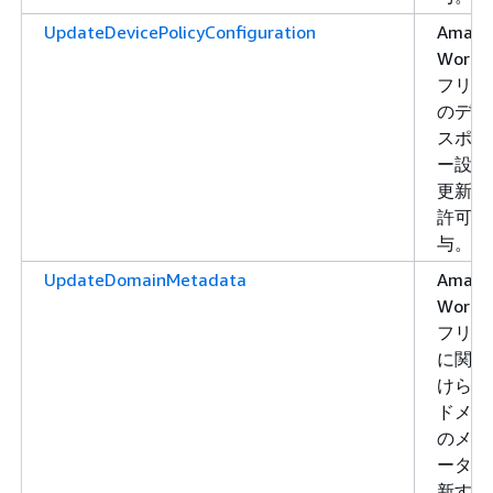
UpdateDevicePolicyConfiguration
Amazo
WorkLi
フリー
のデバ
スポリ
ー設定
更新す
許可を
与。
UpdateDomainMetadata
Amazo
WorkLi
フリー
に関連
けられ
ドメイ
のメタ
ータを
新する