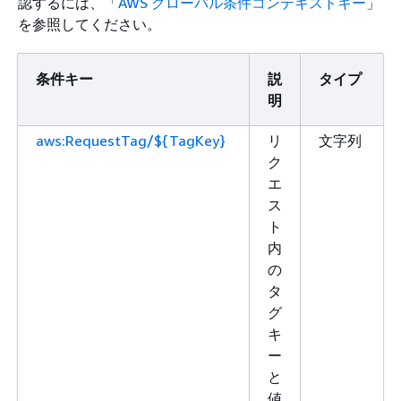
認するには、「
AWS グローバル条件コンテキストキー
」
を参照してください。
条件キー
説
タイプ
明
aws:RequestTag/${TagKey}
リ
文字列
ク
エ
ス
ト
内
の
タ
グ
キ
ー
と
値