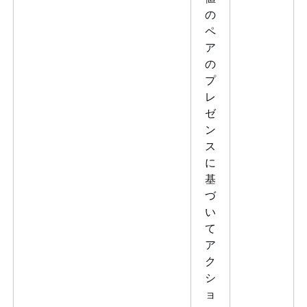
の
ペ
ア
の
プ
レ
ゼ
ン
ス
に
基
づ
い
て
ア
ク
シ
ョ