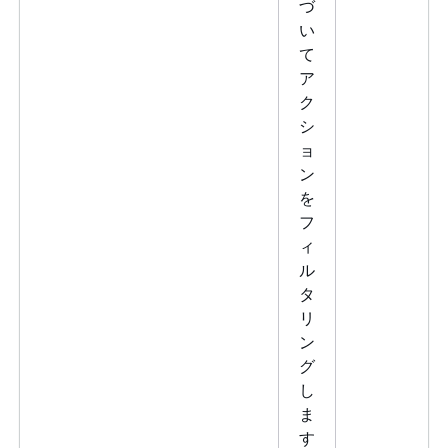
づ
い
て
ア
ク
シ
ョ
ン
を
フ
ィ
ル
タ
リ
ン
グ
し
ま
す