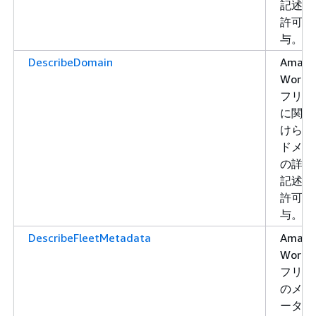
記述す
許可を
与。
DescribeDomain
Amazo
WorkLi
フリー
に関連
けられ
ドメイ
の詳細
記述す
許可を
与。
DescribeFleetMetadata
Amazo
WorkLi
フリー
のメタ
ータを