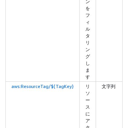
ン
を
フ
ィ
ル
タ
リ
ン
グ
し
ま
す
aws:ResourceTag/${TagKey}
リ
文字列
ソ
ー
ス
に
ア
タ