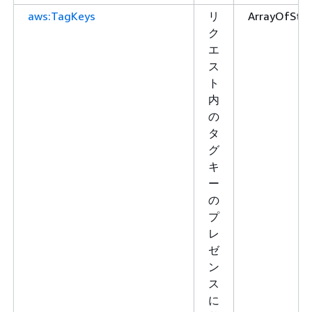
aws:TagKeys
リ
ArrayOfStri
ク
エ
ス
ト
内
の
タ
グ
キ
ー
の
プ
レ
ゼ
ン
ス
に