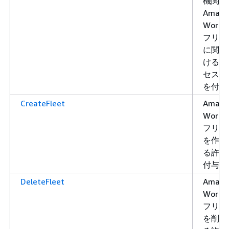
機関を
Amazo
WorkLi
フリー
に関連
けるア
セス許
を付与
CreateFleet
Amazo
WorkLi
フリー
を作成
る許可
付与。
DeleteFleet
Amazo
WorkLi
フリー
を削除