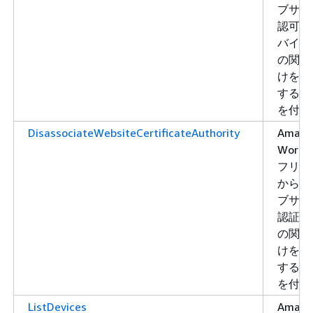
ブサイ
認可プ
バイダ
の関連
けを解
する許
を付与
DisassociateWebsiteCertificateAuthority
Amazo
WorkLi
フリー
からウ
ブサイ
認証機
の関連
けを解
する許
を付与
ListDevices
Amazo