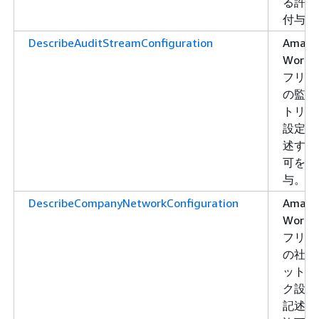
る許可
付与。
DescribeAuditStreamConfiguration
Amazo
WorkLi
フリー
の監査
トリー
設定を
述する
可を付
与。
DescribeCompanyNetworkConfiguration
Amazo
WorkLi
フリー
の社内
ットワ
ク設定
記述す