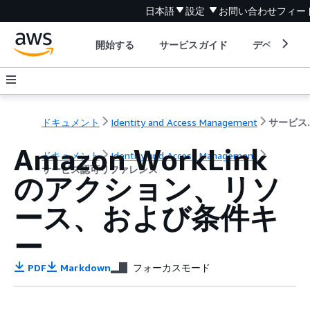
日本語
設定
お問い合わせ
フィー
開始する
サービスガイド
デベロッパ
ドキュメント
Identity and Access Management
サービ
Amazon WorkLink
ドキュメント
Identity and Access Management
サービス認可リファレンス
のアクション、リソ
ース、および条件キ
ー
PDF
Markdown
フォーカスモード