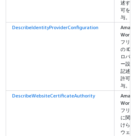
述する
可を付
与。
DescribeIdentityProviderConfiguration
Amazo
WorkLi
フリー
の ID 
ロバイ
ー設定
記述す
許可を
与。
DescribeWebsiteCertificateAuthority
Amazo
WorkLi
フリー
に関連
けられ
ウェブ