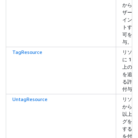
からユ
ザーを
インア
トする
可を付
与。
TagResource
リソー
に 1 
上のタ
を追加
る許可
付与
UntagResource
リソー
から 1
以上の
グを削
する許
を付与