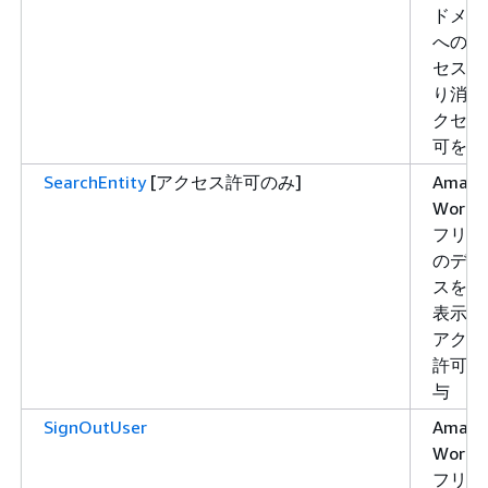
ドメイ
へのア
セスを
り消す
クセス
可を付
SearchEntity
[アクセス許可のみ]
Amazo
WorkLi
フリー
のデバ
スを一
表示す
アクセ
許可を
与
SignOutUser
Amazo
WorkLi
フリー