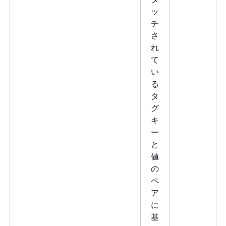
ッ
チ
さ
れ
て
い
る
タ
グ
キ
ー
と
値
の
ペ
ア
に
基