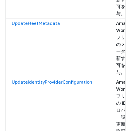
可を付
与。
UpdateFleetMetadata
Amazo
WorkLi
フリー
のメタ
ータを
新する
可を付
与。
UpdateIdentityProviderConfiguration
Amazo
WorkLi
フリー
の ID 
ロバイ
ー設定
更新す
許可を