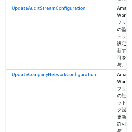
UpdateAuditStreamConfiguration
Amazo
WorkLi
フリー
の監査
トリー
設定を
新する
可を付
与。
UpdateCompanyNetworkConfiguration
Amazo
WorkLi
フリー
の社内
ットワ
ク設定
更新す
許可を
与。