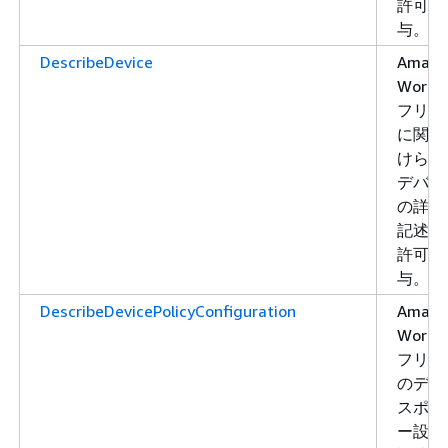
許可を
与。
DescribeDevice
Amazo
WorkLi
フリー
に関連
けられ
デバイ
の詳細
記述す
許可を
与。
DescribeDevicePolicyConfiguration
Amazo
WorkLi
フリー
のデバ
スポリ
ー設定