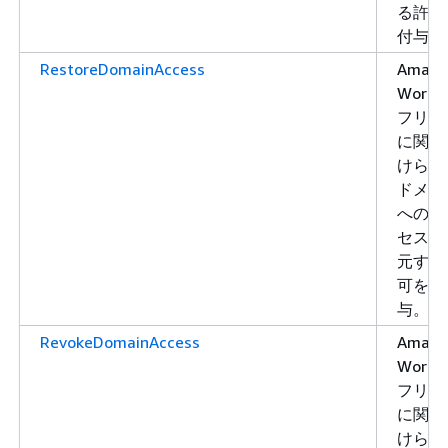
る許可
付与。
RestoreDomainAccess
Amazo
WorkLi
フリー
に関連
けられ
ドメイ
へのア
セスを
元する
可を付
与。
RevokeDomainAccess
Amazo
WorkLi
フリー
に関連
けられ