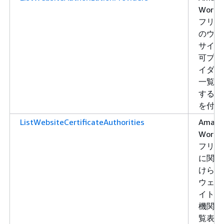
WorkLi
フリー
のウェ
サイト
可プロ
イダー
一覧表
する許
を付与
ListWebsiteCertificateAuthorities
Amazo
WorkLi
フリー
に関連
けられ
ウェブ
イト認
機関を
覧表示