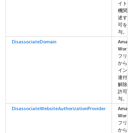
イト認
機関を
述する
可を付
与。
DisassociateDomain
Amazo
WorkLi
フリー
からド
インの
連付け
解除す
許可を
与。
DisassociateWebsiteAuthorizationProvider
Amazo
WorkLi
フリー
からウ