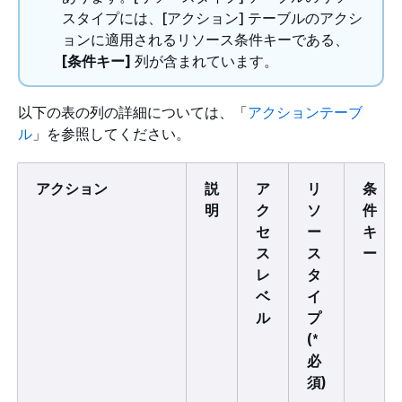
スタイプには、[アクション] テーブルのアクシ
ョンに適用されるリソース条件キーである、
[条件キー]
列が含まれています。
以下の表の列の詳細については、「
アクションテーブ
ル
」を参照してください。
アクション
説
ア
リ
条
明
ク
ソ
件
セ
ー
キ
ス
ス
ー
レ
タ
ベ
イ
ル
プ
(*
必
須)