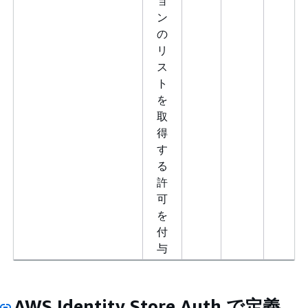
ョ
ン
の
リ
ス
ト
を
取
得
す
る
許
可
を
付
与
AWS Identity Store Auth で定義