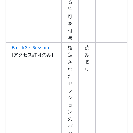
る
許
可
を
付
与
BatchGetSession
指
読
[アクセス許可のみ]
定
み
さ
取
れ
り
た
セ
ッ
シ
ョ
ン
の
バ
ッ