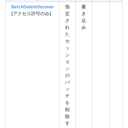
BatchDeleteSession
指
書
[アクセス許可のみ]
定
き
さ
込
れ
み
た
セ
ッ
シ
ョ
ン
の
バ
ッ
チ
を
削
除
す