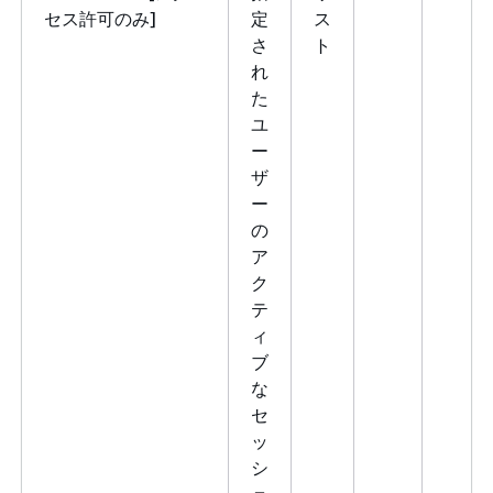
セス許可のみ]
定
ス
さ
ト
れ
た
ユ
ー
ザ
ー
の
ア
ク
テ
ィ
ブ
な
セ
ッ
シ