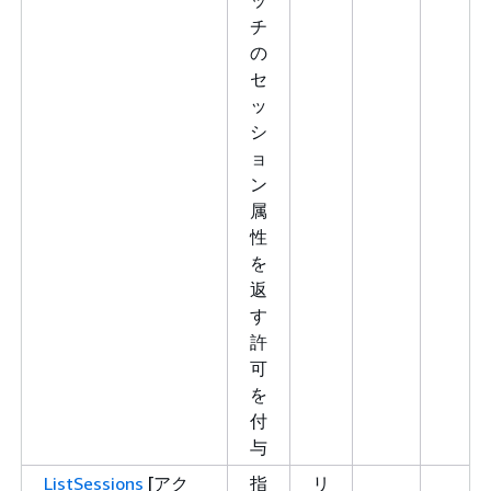
チ
の
セ
ッ
シ
ョ
ン
属
性
を
返
す
許
可
を
付
与
ListSessions
[アク
指
リ