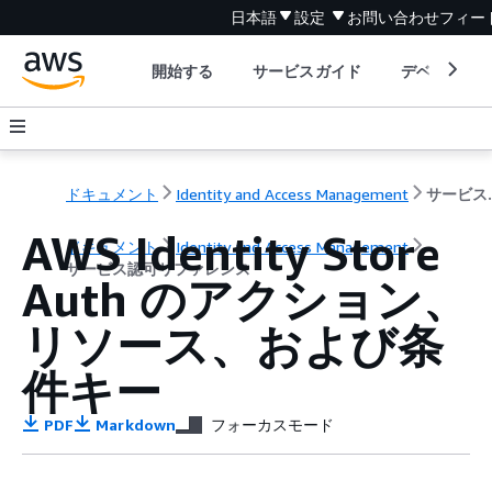
日本語
設定
お問い合わせ
フィー
開始する
サービスガイド
デベロッパ
ドキュメント
Identity and Access Management
サービ
AWS Identity Store
ドキュメント
Identity and Access Management
サービス認可リファレンス
Auth のアクション、
リソース、および条
件キー
PDF
Markdown
フォーカスモード