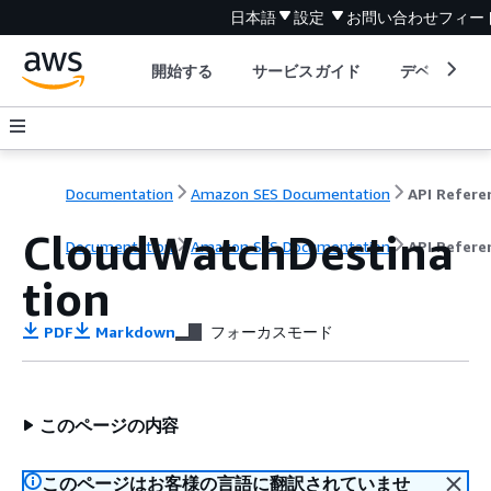
日本語
設定
お問い合わせ
フィー
開始する
サービスガイド
デベロッパ
Documentation
Amazon SES Documentation
API Refere
CloudWatchDestina
Documentation
Amazon SES Documentation
API Refere
tion
PDF
Markdown
フォーカスモード
このページの内容
このページはお客様の言語に翻訳されていませ