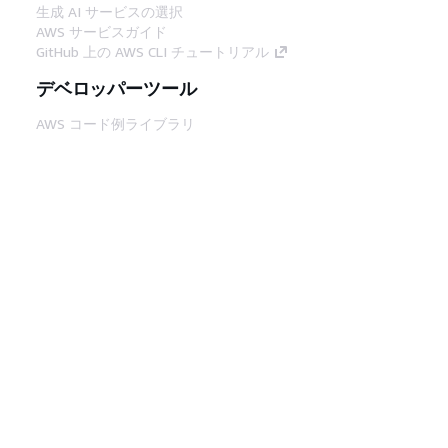
生成 AI サービスの選択
AWS サービスガイド
GitHub 上の AWS CLI チュートリアル
デベロッパーツール
AWS コード例ライブラリ
AWS CLI
AWS Builder Center
AWS デベロッパーツールブログ
役立つリンク
AWS ドキュメント MCP サーバーをダウンロー
ド
AWS コンソールにサインイン
AWS re:Post
プライバシー
サイト規約
Cookie の設定
© 2026, Amazon Web Services, Inc. or its
affiliates.All rights reserved.
日本語