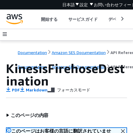
日本語
設定
お問い合わせ
フィー
開始する
サービスガイド
デベロッパ
Documentation
Amazon SES Documentation
API Refere
KinesisFirehoseDest
Documentation
Amazon SES Documentation
API Refere
ination
PDF
Markdown
フォーカスモード
このページの内容
このページはお客様の言語に翻訳されていませ