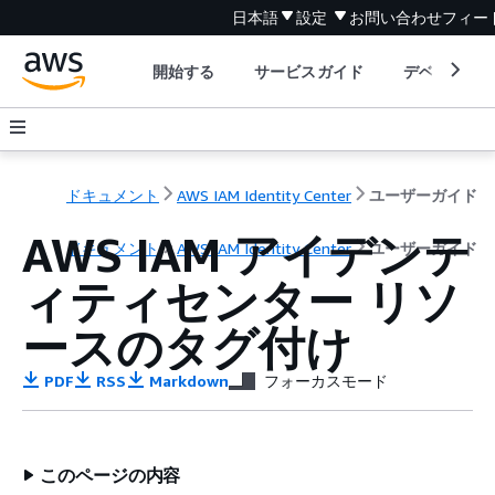
日本語
設定
お問い合わせ
フィー
開始する
サービスガイド
デベロッパ
ドキュメント
AWS IAM Identity Center
ユーザーガイド
AWS IAM アイデンテ
ドキュメント
AWS IAM Identity Center
ユーザーガイド
ィティセンター リソ
ースのタグ付け
PDF
RSS
Markdown
フォーカスモード
このページの内容