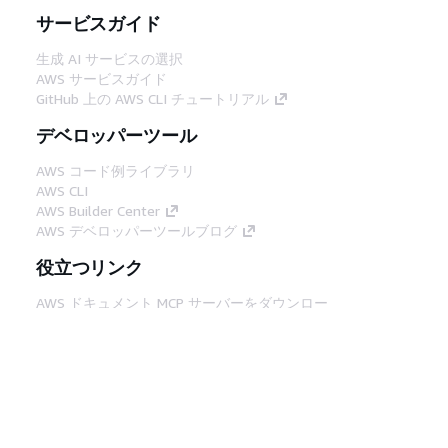
サービスガイド
生成 AI サービスの選択
AWS サービスガイド
GitHub 上の AWS CLI チュートリアル
デベロッパーツール
AWS コード例ライブラリ
AWS CLI
AWS Builder Center
AWS デベロッパーツールブログ
役立つリンク
AWS ドキュメント MCP サーバーをダウンロー
ド
AWS コンソールにサインイン
AWS re:Post
プライバシー
サイト規約
Cookie の設定
© 2026, Amazon Web Services, Inc. or its