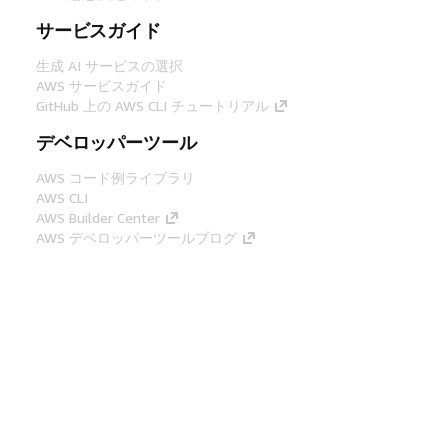
サービスガイド
生成 AI サービスの選択
AWS サービスガイド
GitHub 上の AWS CLI チュートリアル
デベロッパーツール
AWS コード例ライブラリ
AWS CLI
AWS Builder Center
AWS デベロッパーツールブログ
役立つリンク
AWS ドキュメント MCP サーバーをダウンロー
ド
AWS コンソールにサインイン
AWS re:Post
プライバシー
サイト規約
Cookie の設定
© 2026, Amazon Web Services, Inc. or its