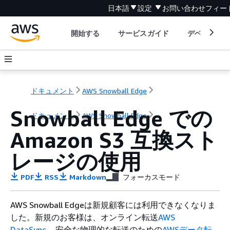
日本語
設定
お問い合わせ
フィー
開始する
サービスガイド
デベロッパ
ドキュメント
AWS Snowball Edge
Snowball Edge での
ドキュメント
AWS Snowball Edge
Amazon S3 互換スト
レージの使用
PDF
RSS
Markdown
フォーカスモード
AWS Snowball Edgeは新規顧客には利用できなくなりま
した。新規のお客様は、オンライン転送
AWS
DataSync
、安全な物理的な転送のための
AWSデータ転