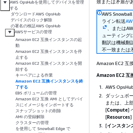
致または矛盾が
AWS OpsHubを使用してデバイスを管理
する
AWS Sno
ダウンロードAWS OpsHub
デバイスのロック解除
ライン転送
AW
の署名の検証AWS OpsHub
、またはA
AWSサービスの管理
ューティング
Amazon EC2 互換インスタンスの起
翻訳は機械翻
動
不一致または
Amazon EC2 互換インスタンスを停
止する
Amazon E
Amazon EC2 互換インスタンスを開
始する
Amazon EC
キーペアによる作業
Amazon EC2 互換インスタンスを終
AWS Op
了する
EBS ボリュームの管理
ダッシュボー
Amazon EC2 互換 AMI としてデバイ
または、上部
スにイメージをインポートする
[
Compute
]
スナップショットの削除
[
Resources
AMI の登録解除
クラスターの管理
[
インスタン
を使用して Snowball Edge で