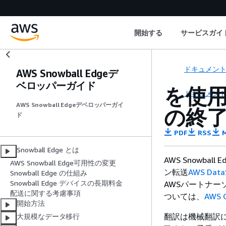
開始する
サービスガイ
ドキュメン
AWS Snowball Edgeデ
ベロッパーガイド
を使用し
ドキュメン
AWS Snowball Edgeデベロッパーガイ
の終了A
ド
PDF
RSS
M
Snowball Edge とは
AWS Snowb
AWS Snowball Edge可用性の変更
ン転送
AWS Data
Snowball Edge の仕組み
Snowball Edge デバイスの長期料金
AWSパートナ
配送に関する考慮事項
ついては、
AWS 
開始方法
翻訳は機械翻訳
大規模なデータ移行