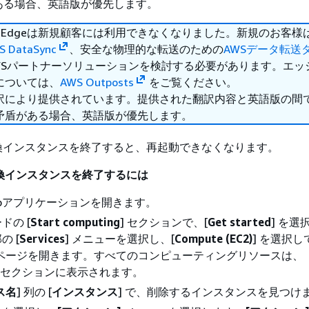
ある場合、英語版が優先します。
wball Edgeは新規顧客には利用できなくなりました。新規のお客
S DataSync
、安全な物理的な転送のための
AWSデータ転送
WSパートナーソリューションを検討する必要があります。エッ
については、
AWS Outposts
をご覧ください。
訳により提供されています。提供された翻訳内容と英語版の間
矛盾がある場合、英語版が優先します。
C2 互換インスタンスを終了すると、再起動できなくなります。
2 互換インスタンスを終了するには
sHubアプリケーションを開きます。
ドの [
Start computing
] セクションで、[
Get started
] を選
の [
Services
] メニューを選択し、[
Compute (EC2)
] を選択し
 ページを開きます。すべてのコンピューティングリソースは、
] セクションに表示されます。
ス名
] 列の [
インスタンス
] で、削除するインスタンスを見つけ