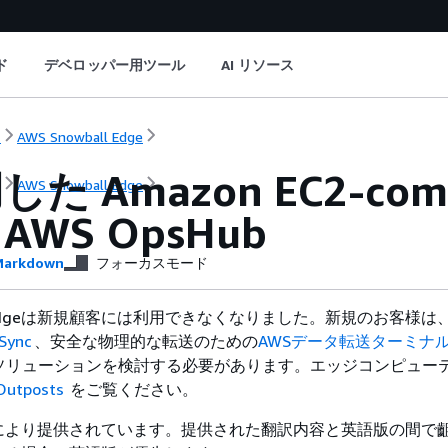
ド
デベロッパー用ツール
AI リソース
ト
AWS Snowball Edge
た Amazon EC2-co
ト
AWS Snowball Edge
WS OpsHub
arkdown
フォーカスモード
all Edgeは新規顧客には利用できなくなりました。新規のお客様
Sync
、安全な物理的な転送のための
AWSデータ転送ターミナ
ーソリューションを検討する必要があります。エッジコンピュー
Outposts
をご覧ください。
により提供されています。提供された翻訳内容と英語版の間で