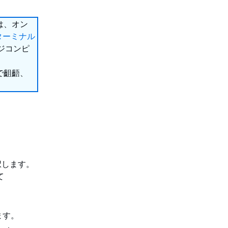
様は、オン
ターミナル
ジコンピ
で齟齬、
択します。
て
ます。