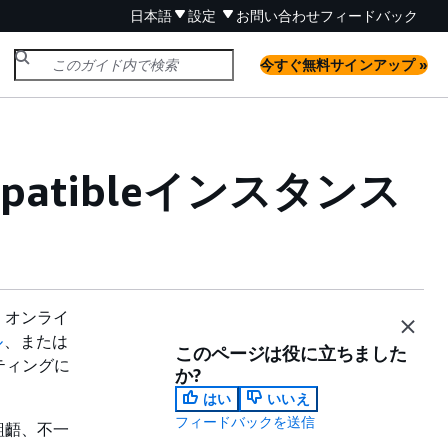
日本語
設定
お問い合わせ
フィードバック
今すぐ無料サインアップ »
mpatibleインスタンス
は、オンライ
ル
、または
このページは役に立ちました
ティングに
か?
はい
いいえ
フィードバックを送信
齟齬、不一