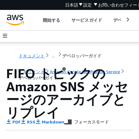
日本語
設定
お問い合わせ
フィー
開始する
サービスガイド
デベロッパ
ドキュメント
...
デベロッパーガイド
FIFO トピックの
ドキュメント
Amazon Simple Notification Service
デベロッパーガイド
Amazon SNS メッセ
ージのアーカイブと
リプレイ
PDF
RSS
Markdown
フォーカスモード