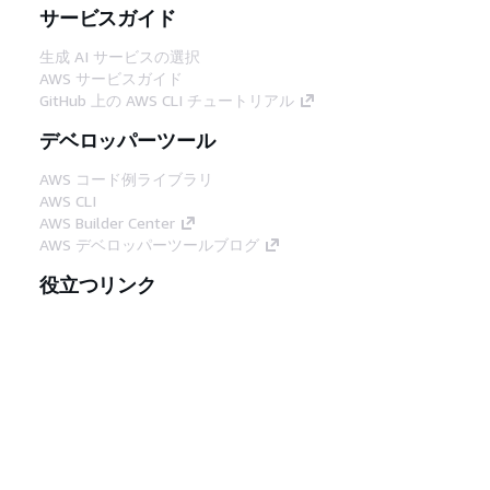
サービスガイド
生成 AI サービスの選択
AWS サービスガイド
GitHub 上の AWS CLI チュートリアル
デベロッパーツール
AWS コード例ライブラリ
AWS CLI
AWS Builder Center
AWS デベロッパーツールブログ
役立つリンク
AWS ドキュメント MCP サーバーをダウンロー
ド
AWS コンソールにサインイン
AWS re:Post
プライバシー
サイト規約
Cookie の設定
© 2026, Amazon Web Services, Inc. or its