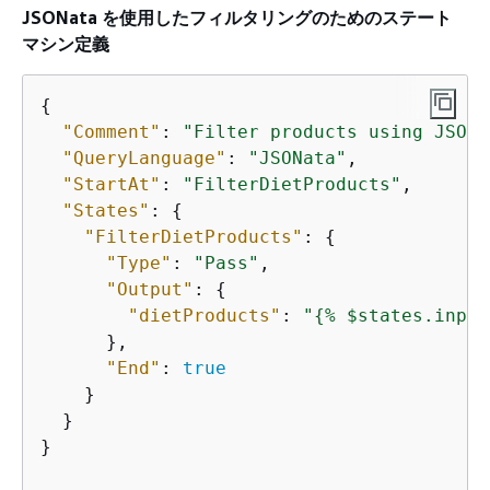
JSONata を使用したフィルタリングのためのステート
マシン定義
{
"Comment"
: 
"Filter products using JSONa
"QueryLanguage"
: 
"JSONata"
,

"StartAt"
: 
"FilterDietProducts"
,

"States"
: 
{
"FilterDietProducts"
: 
{
"Type"
: 
"Pass"
,

"Output"
: 
{
"dietProducts"
: 
"
{
% $states.input
      },

"End"
: 
true
    }

  }

}
