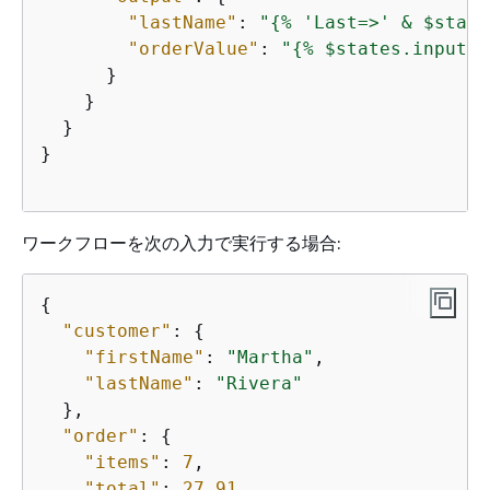
"lastName"
: 
"
{
% 'Last=>' & $state
"orderValue"
: 
"
{
% $states.input.o
      }

    }

  }

}

ワークフローを次の入力で実行する場合:
{
"customer"
: 
{
"firstName"
: 
"Martha"
,

"lastName"
: 
"Rivera"
  },

"order"
: 
{
"items"
: 
7
,

"total"
: 
27.91