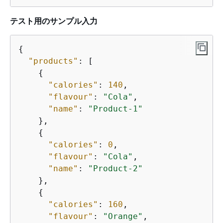
テスト用のサンプル入力
{
"products"
: [

{
"calories"
: 
140
,

"flavour"
: 
"Cola"
,

"name"
: 
"Product-1"
    },

{
"calories"
: 
0
,

"flavour"
: 
"Cola"
,

"name"
: 
"Product-2"
    },

{
"calories"
: 
160
,

"flavour"
: 
"Orange"
,
