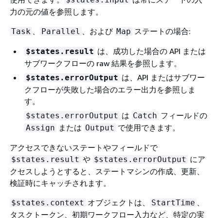
力の元の値を参照します。
、
、および
ステートの場合:
Task
Parallel
Map
は、成功した場合の API または
$states.result
サブワークフローの raw 結果を参照します。
は、API またはサブワー
$states.errorOutput
クフローが失敗した場合のエラー出力を参照しま
す。
は
フィールドの
$states.errorOutput
Catch
または
で使用できます。
Assign
Output
アクセスできないステートやフィールドで
や
にア
$states.result
$states.errorOutput
クセスしようとすると、ステートマシンの作成、更新、
検証時にキャッチされます。
オブジェクトは、
、
$states.context
StartTime
タスクトークン、初期ワークフロー入力など、特定の実