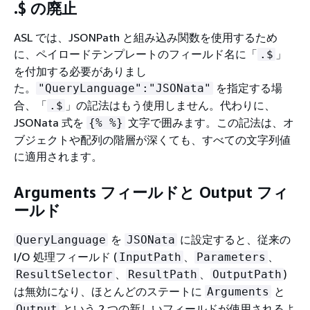
.$ の廃止
ASL では、JSONPath と組み込み関数を使用するため
に、ペイロードテンプレートのフィールド名に「
」
.$
を付加する必要がありまし
た。
を指定する場
"QueryLanguage":"JSONata"
合、「
」の記法はもう使用しません。代わりに、
.$
JSONata 式を
文字で囲みます。この記法は、オ
{
% %}
ブジェクトや配列の階層が深くても、すべての文字列値
に適用されます。
Arguments フィールドと Output フィ
ールド
を
に設定すると、従来の
QueryLanguage
JSONata
I/O 処理フィールド (
、
、
InputPath
Parameters
、
、
)
ResultSelector
ResultPath
OutputPath
は無効になり、ほとんどのステートに
と
Arguments
という 2 つの新しいフィールドが使用されるよ
Output