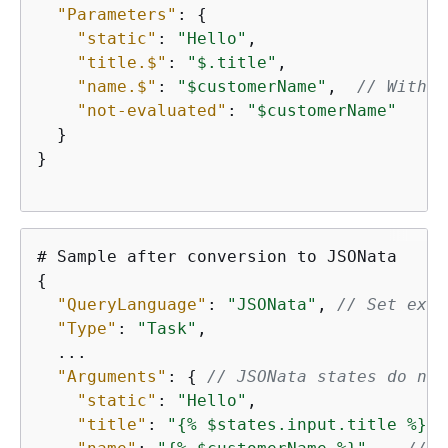
"Parameters"
: 
{
"static"
: 
"Hello"
,

"title.$"
: 
"$.title"
,

"name.$"
: 
"$customerName"
,  
// With 
$
"not-evaluated"
: 
"$customerName"
  }

}

{
"QueryLanguage"
: 
"JSONata"
, 
// Set expl
"Type"
: 
"Task"
,

  ...

"Arguments"
: 
{
// JSONata states do not
"static"
: 
"Hello"
,

"title"
: 
"
{
% $states.input.title %}"
,