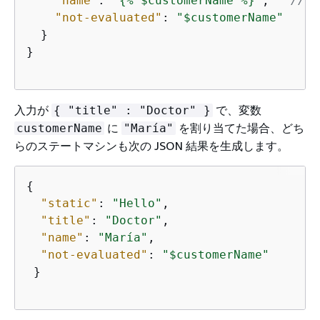
"name"
: 
"
{
% $customerName %}"
,   
// W
"not-evaluated"
: 
"$customerName"
  }

}

入力が
で、変数
{
"title" : "Doctor" }
に
を割り当てた場合、どち
customerName
"María"
らのステートマシンも次の JSON 結果を生成します。
{
"static"
: 
"Hello"
,

"title"
: 
"Doctor"
,

"name"
: 
"María"
,

"not-evaluated"
: 
"$customerName"
 }
