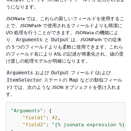
うになります。
JSONata では、これらの新しいフィールドを使用するこ
とで、JSONPath で使用されるフィールドよりも簡潔に
I/O 処理を行うことができます。JSONata の機能によ
り、
と
は、JSONPath での従来
Arguments
Output
の 5 つのフィールドよりも柔軟に使用できます。これら
のフィールド名により ASL の記述が簡素化され、値の受
け渡しの処理モデルが明確になります。
および
フィールド (および
Arguments
Output
ステートの
などの類似フィール
ItemSelector
Map
ド) では、次のような JSON オブジェクトを受け入れま
す。
"Arguments"
: 
{
"field1"
: 
42
, 

"field2"
: 
"
{
% jsonata expression %}"