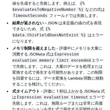
値を生成すると失敗します。例えば、
{
%
などの式は
$evaluatesToNegativeNumber %}
フィールドでは失敗します。
TimeoutSeconds
結果が返されない
– JSON は未定義の値の式を表現
できないため、式
{
%
はエラー
$data.thisFieldDoesNotExist %}
になります。
メモリ制限を超えました
- 評価中にメモリを大量に
消費する JSONata 式は
Expression
エラー
evaluation memory limit exceeded
で失敗します。これは、大量のデータを処理または
変換する式で発生する可能性があります。この制限
を回避するには、データ変換を Lambda 関数に移動
することを検討してください。
式タイムアウト
- 評価に 1 秒以上かかる JSONata 式
は
エラーで
Expression evaluation timeout
失敗します。これは、無限ループまたは非常に高価
なオペレーションを含む式で発生する可能性があり