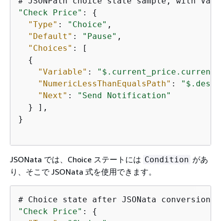
"Check Price"
: 
{
"Type"
: 
"Choice"
,

"Default"
: 
"Pause"
,

"Choices"
: [

{
"Variable"
: 
"$.current_price.current_
"NumericLessThanEqualsPath"
: 
"$.desir
"Next"
: 
"Send Notification"
  } ],

}

JSONata では、Choice ステートには
があ
Condition
り、そこで JSONata 式を使用できます。
"Check Price"
: 
{