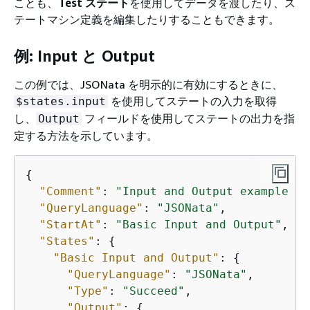
ことも、
Test ステート
を使用してデータを渡したり、ス
テートマシン定義を編集したりすることもできます。
例: Input と Output
この例では、JSONata を明示的に有効にするときに、
を使用してステートの入力を取得
$states.input
し、
フィールドを使用してステートの出力を指
Output
定する方法を示しています。
{
"Comment"
: 
"Input and Output example us
"QueryLanguage"
: 
"JSONata"
,

"StartAt"
: 
"Basic Input and Output"
,

"States"
: 
{
"Basic Input and Output"
: 
{
"QueryLanguage"
: 
"JSONata"
,

"Type"
: 
"Succeed"
,

"Output"
: 
{