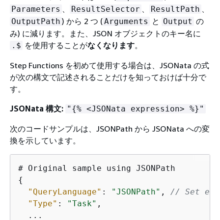
、
、
、
Parameters
ResultSelector
ResultPath
) から 2 つ (
と
の
OutputPath
Arguments
Output
み) に減ります。また、JSON オブジェクトのキー名に
を使用することが
なくなります
。
.$
Step Functions を初めて使用する場合は、JSONata の式
が次の構文で記述されることだけを知っておけば十分で
す。
JSONata 構文:
"
{
% <JSONata expression> %}"
次のコードサンプルは、JSONPath から JSONata への変
換を示しています。
{
"QueryLanguage"
: 
"JSONPath"
, 
// Set exp
"Type"
: 
"Task"
,

  ...
