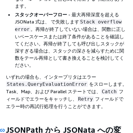
ます。
スタックオーバーフロー
- 最大再帰深度を超える
JSONata 式は、 で失敗します
Stack overflow
。再帰が終了していない場合は、関数に正し
error
いベースケースまたは終了条件があることを確認し
てください。再帰が終了しても呼び出しスタックが
深すぎる場合は、スタックの深さを減らすために関
数をテール再帰として書き換えることを検討してく
ださい。
いずれの場合も、インタープリタはエラー
をスローします。
States.QueryEvaluationError
Task、Map、および Parallel ステートでは、
フ
Catch
ィールドでエラーをキャッチし、
フィールドで
Retry
エラー時の再試行処理を行うことができます。
JSONPath から JSONata への変