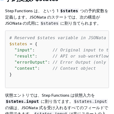
Step Functions は、 という 1
つの予約変数を
$states
定義します。JSONata のステートでは、次の構造が
JSONata の式用に
に割り当てられます。
$states
# Reserved $states variable in JSONata st
$states
 = 
{
"input"
:       
// Original input to the
"result"
:      
// API or sub-workflow's
"errorOutput"
: 
// Error Output (only av
"context"
:     
// Context object
}

状態エントリでは、Step Functions は状態入力を
に割り当てます。
$states.input
$states.input
の値は、JSONata 式を受け入れるすべてのフィールドで
使用できます。
は常にステートの入
$states.input