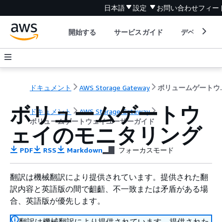
日本語
設定
お問い合わせ
フィー
開始する
サービスガイド
デベロッパ
ドキュメント
AWS Storage Gateway
ボリューム
ボリュームゲートウ
ドキュメント
AWS Storage Gateway
ボリュームゲートウェイユーザーガイド
ェイのモニタリング
PDF
RSS
Markdown
フォーカスモード
翻訳は機械翻訳により提供されています。提供された翻
訳内容と英語版の間で齟齬、不一致または矛盾がある場
合、英語版が優先します。
翻訳は機械翻訳により提供されています。提供された