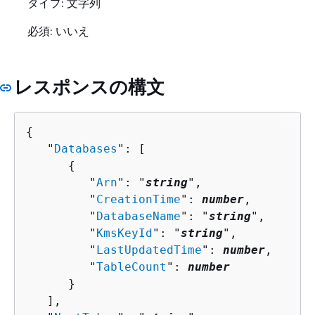
タイプ: 文字列
必須: いいえ
レスポンスの構文
{
   "
Databases
": [ 

{
         "
Arn
": "
string
",

         "
CreationTime
": 
number
,

         "
DatabaseName
": "
string
",

         "
KmsKeyId
": "
string
",

         "
LastUpdatedTime
": 
number
,

         "
TableCount
": 
number
      }

   ],
