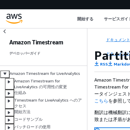
開始する
サービスガイ
ドキュメン
Amazon Timestream
Parti
ドキュメン
デベロッパーガイド
RSS
Markdo
Amazon Timestream for LiveAnalytics
Amazon Times
Amazon Timestream for
Timestream
LiveAnalytics の可用性の変更
仕組み
ータインジェスト
Timestream for LiveAnalytics へのア
こちら
を参照し
クセス
開始方法
翻訳は機械翻訳
致または矛盾が
コードサンプル
バッチロードの使用