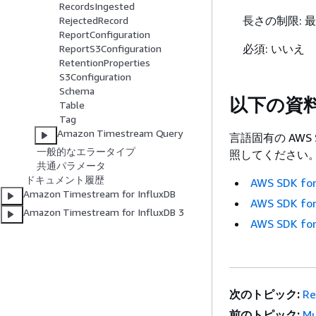
RecordsIngested
長さの制限: 最
RejectedRecord
ReportConfiguration
必須: いいえ
ReportS3Configuration
RetentionProperties
S3Configuration
Schema
以下の資
Table
Tag
Amazon Timestream Query
言語固有の AWS
一般的なエラータイプ
照してください
共通パラメータ
ドキュメント履歴
AWS SDK for
Amazon Timestream for InfluxDB
AWS SDK for
Amazon Timestream for InfluxDB 3
AWS SDK for
次のトピック:
Re
前のトピック:
Mu