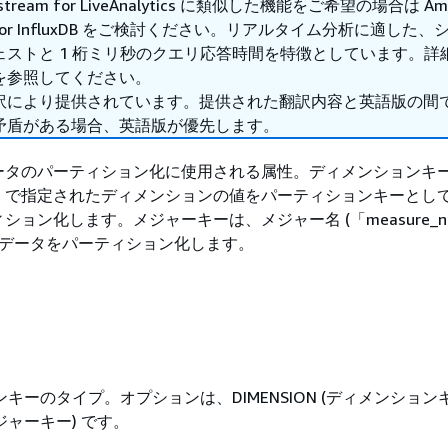
estream for LiveAnalytics に類似した機能をご希望の場合は Am
am for InfluxDB をご検討ください。リアルタイム分析に適した
ェストと 1 桁ミリ秒のクエリ応答時間を特徴としています。詳
を参照してください。
訳により提供されています。提供された翻訳内容と英語版の間
矛盾がある場合、英語版が優先します。
ータのパーティション化に使用される属性。ディメンションキ
-name で指定されたディメンションの値をパーティションキーと
ション化します。メジャーキーは、メジャー名 (「measure_n
てデータをパーティション化します。
キーのタイプ。オプションは、DIMENSION (ディメンションキ
(メジャーキー) です。