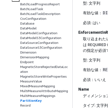
型: 文字列
BatchLoadProgressReport
BatchLoadTask
有効な値：
DI
BatchLoadTaskDescription
CsvConfiguration
必須: はい
Database
DataModel
EnforcementIn
DataModelConfiguration
DataModelS3Configuration
取り込まれた
DataSourceConfiguration
は REQUIR
DataSourceS3Configuration
の指定が必須で
Dimension
DimensionMapping
型: 文字列
Endpoint
MagneticStoreRejectedDataLoc
有効な値：
RE
ation
MagneticStoreWriteProperties
必須：いいえ
MeasureValue
MixedMeasureMapping
Name
MultiMeasureAttributeMapping
ディメンショ
MultiMeasureMappings
PartitionKey
タイプ: 文字列
Record