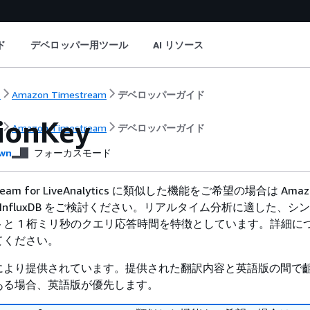
ド
デベロッパー用ツール
AI リソース
ト
Amazon Timestream
デベロッパーガイド
tionKey
ト
Amazon Timestream
デベロッパーガイド
wn
フォーカスモード
tream for LiveAnalytics に類似した機能をご希望の場合は Amaz
 for InfluxDB をご検討ください。リアルタイム分析に適した、
と 1 桁ミリ秒のクエリ応答時間を特徴としています。詳細に
てください。
により提供されています。提供された翻訳内容と英語版の間で
ある場合、英語版が優先します。