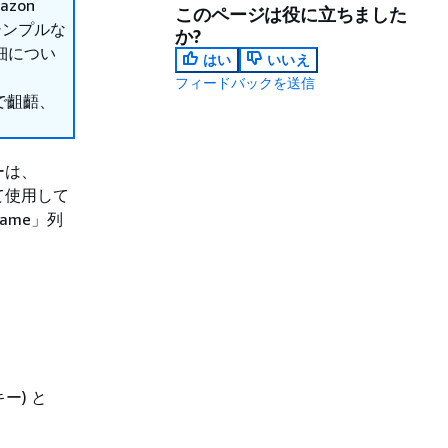
azon
このページは役に立ちました
、シンプルな
か?
細につい
はい
いいえ
フィードバックを送信
で齟齬、
ーは、
して使用して
ame」列
ー) と