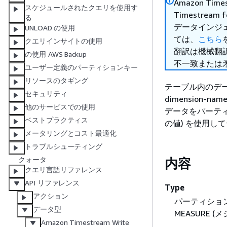
Amazon Tim
スケジュールされたクエリを使用す
Timestre
る
データインジ
UNLOAD の使用
ては、
こちら
クエリインサイトの使用
翻訳は機械翻
の使用 AWS Backup
不一致または
ユーザー定義のパーティションキー
リソースのタギング
テーブル内のデ
セキュリティ
dimension
他のサービスでの使用
データをパーティ
ベストプラクティス
の値) を使用し
メータリングとコスト最適化
トラブルシューティング
クォータ
内容
クエリ言語リファレンス
API リファレンス
Type
アクション
パーティション
データ型
MEASURE 
Amazon Timestream Write