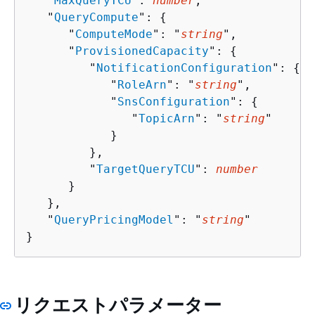
   "
MaxQueryTCU
": 
number
,

   "
QueryCompute
": 
{
      "
ComputeMode
": "
string
",

      "
ProvisionedCapacity
": 
{
         "
NotificationConfiguration
": 
{
            "
RoleArn
": "
string
",

            "
SnsConfiguration
": 
{
               "
TopicArn
": "
string
"

            }

         },

         "
TargetQueryTCU
": 
number
      }

   },

   "
QueryPricingModel
": "
string
"

}
リクエストパラメーター