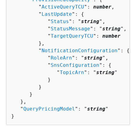
         "
ActiveQueryTCU
": 
number
,

         "
LastUpdate
": 
{
            "
Status
": "
string
",

            "
StatusMessage
": "
string
",

            "
TargetQueryTCU
": 
number
         },

         "
NotificationConfiguration
": 
{
            "
RoleArn
": "
string
",

            "
SnsConfiguration
": 
{
               "
TopicArn
": "
string
"

            }

         }

      }

   },

   "
QueryPricingModel
": "
string
"

}