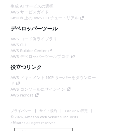
生成 AI サービスの選択
AWS サービスガイド
GitHub 上の AWS CLI チュートリアル
デベロッパーツール
AWS コード例ライブラリ
AWS CLI
AWS Builder Center
AWS デベロッパーツールブログ
役立つリンク
AWS ドキュメント MCP サーバーをダウンロー
ド
AWS コンソールにサインイン
AWS re:Post
プライバシー
サイト規約
Cookie の設定
© 2026, Amazon Web Services, Inc. or its
affiliates.All rights reserved.