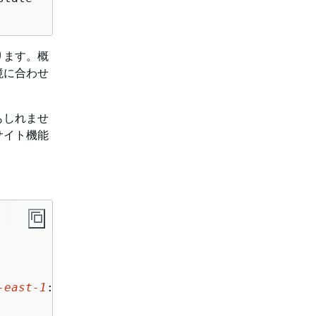
ります。概
境に合わせ
もしれませ
サイト機能
-east-1
:
123456789012
:database/metrics/table/r