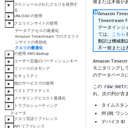
致または矛盾が
スケジュールされたクエリを使用す
る
Amazon Tim
UNLOAD の使用
Timestre
クエリインサイトの使用
データインジ
データアクセスの最適化
ては、
こちら
Amazon Timestream でのクエリイ
翻訳は機械翻
ンサイトの有効化
不一致または
クエリの最適化
の使用 AWS Backup
Amazon Time
ユーザー定義のパーティションキー
モニタリングし
リソースのタギング
のデータベースに
セキュリティ
他のサービスでの使用
この
raw-metr
ベストプラクティス
れ、次の列が含
メータリングとコスト最適化
タイムスタ
トラブルシューティング
州 (例: ワシ
クォータ
クエリ言語リファレンス
デバイス ID
API リファレンス