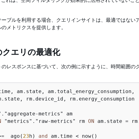
テーブルを利用する場合、クエリインサイトは、最適ではない
ルのメトリクスを提供します。
のクエリの最適化
トのレスポンスに基づいて、次の例に示すように、時間範囲の
time, am.state, am.total_energy_consumption, 

"."aggregate-metrics" am

N
 "metrics"."raw-metrics" rm 
ON
 am.state 
=
>=
  ago(
23
h) 
and
 am.time 
<
 now()
