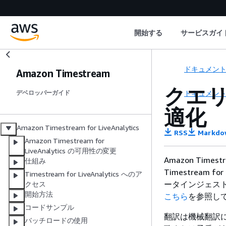
開始する
サービスガイ
ドキュメン
Amazon Timestream
クエ
ドキュメン
デベロッパーガイド
適化
Amazon Timestream for LiveAnalytics
RSS
Markdo
Amazon Timestream for
LiveAnalytics の可用性の変更
Amazon Times
仕組み
Timestream
Timestream for LiveAnalytics へのア
ータインジェスト
クセス
開始方法
こちら
を参照し
コードサンプル
翻訳は機械翻訳
バッチロードの使用