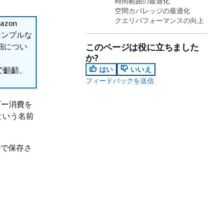
時間範囲の最適化
空間カバレッジの最適化
クエリパフォーマンスの向上
azon
、シンプルな
細につい
このページは役に立ちました
か?
で齟齬、
はい
いいえ
フィードバックを送信
ネルギー消費を
という名前
ルで保存さ