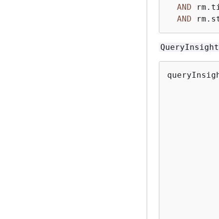
AND
 rm.t
AND
 rm.s
QueryInsight
queryInsig
          
          
          
          
          
           
           
          
          
          
          
           