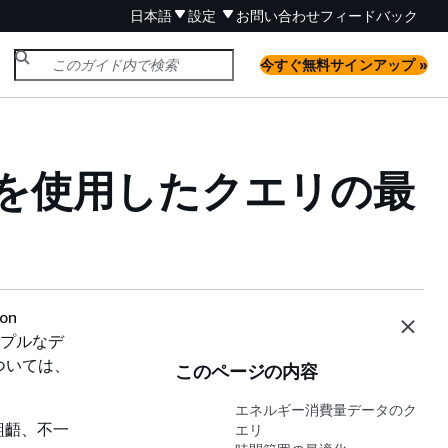
日本語
設定
お問い合わせ
フィードバック
今すぐ無料サインアップ »
を使用したクエリの最
on
シンプルなデ
ついては、
このページの内容
エネルギー消費量データのク
齟齬、不一
エリ