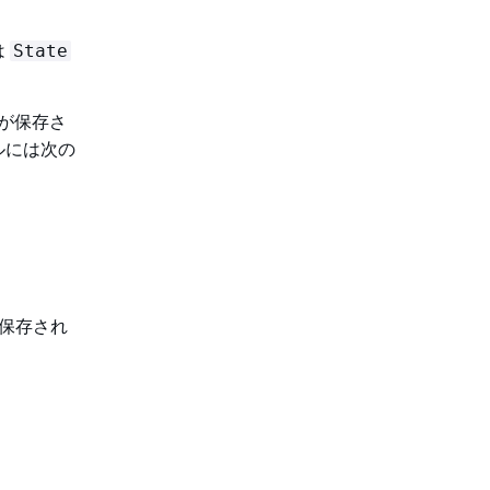
は
State
が保存さ
ルには次の
で保存され