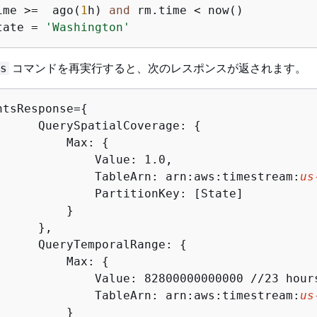
ime 
>=
  ago(
1
h) 
and
 rm.time 
<
 now()

tate 
=
'Washington'
コマンドを再実行すると、次のレスポンスが返されます。
s
htsResponse=
{
      QuerySpatialCoverage: 
{
          Max: 
{
              Value: 1.0,

              TableArn: arn:aws:timestream:
us
              PartitionKey: [State]

         }

     },

      QueryTemporalRange: 
{
          Max: 
{
              Value: 82800000000000 //23 hours
              TableArn: arn:aws:timestream:
us
         }
