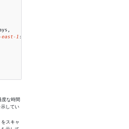
ys,

-east-1
:
123456789012
:database/metrics/table/a
過度な時間
を示してい
) をスキャ
とを示して