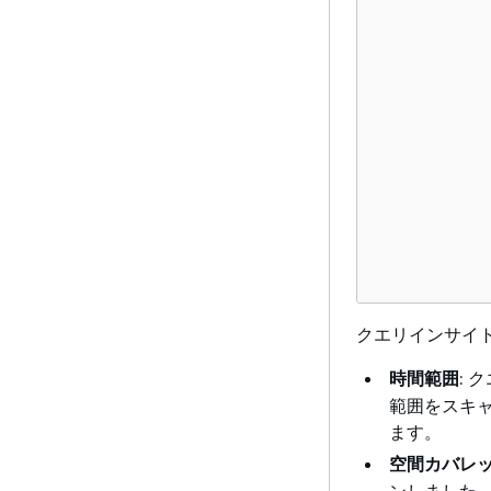
           
           
          
          
          
          
           
           
          
          
          
クエリインサイ
時間範囲
: 
範囲をスキ
ます。
空間カバレ
ンしました