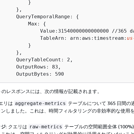
         }

     },

      QueryTemporalRange: 
{
          Max: 
{
              Value:31540000000000000 //365 da
              TableArn: arn:aws:timestream:
us
         }

     },

      QueryTableCount: 2,

      OutputRows: 83,

      OutputBytes: 590
トのレスポンスには、次の情報が記載されます。
クエリは
テーブルについて 365 日間の
aggregate-metrics
ャンしました。これは、時間フィルタリングの非効率的な使用
ッジ
: クエリは
テーブルの空間範囲全体 (100%
raw-metrics
。これは、空間フィルタリングが効果的に活用されていないこ