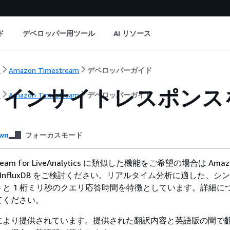
ド
デベロッパー用ツール
AI リソース
ト
Amazon Timestream
デベロッパーガイド
リインサイトレスポンス
ト
Amazon Timestream
デベロッパーガイド
wn
フォーカスモード
tream for LiveAnalytics に類似した機能をご希望の場合は Amaz
 for InfluxDB をご検討ください。リアルタイム分析に適した、
と 1 桁ミリ秒のクエリ応答時間を特徴としています。詳細に
てください。
により提供されています。提供された翻訳内容と英語版の間で