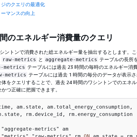
ッジのクエリの最適化
ォーマンスの向上
 時間のエネルギー消費量のクエリ
にワシントンで消費された総エネルギー量を抽出するとします。
、
と
テーブルの長所
raw-metrics
aggregate-metrics
テーブルには過去 23 時間の毎時のエネルギー消
e-metrics
テーブルには過去 1 時間の毎分のデータが表示
w-metrics
体をクエリすることで、過去 24 時間のワシントンでのエネ
全かつ正確に把握できます。
time, am.state, am.total_energy_consumption, 

."aggregate-metrics" am

 "metrics"."raw-metrics" rm 
ON
 am.state 
=