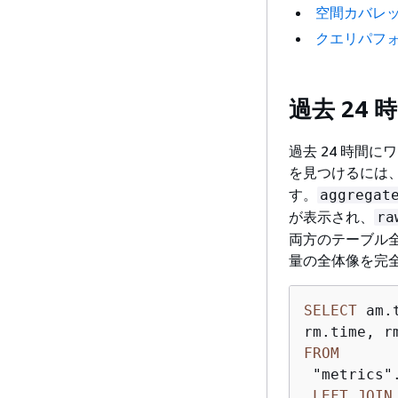
空間カバレ
クエリパフ
過去 24
過去 24 時間
を見つけるには
す。
aggregat
が表示され、
ra
両方のテーブル全
量の全体像を完
SELECT
 am.
FROM
 "metrics"
LEFT
JOIN