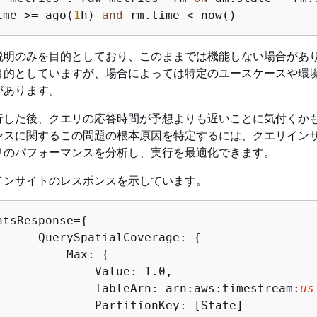
ime 
>=
 ago(
1
h) 
and
 rm.time 
<
 now()
説明のみを目的としており、このままでは機能しない場合があ
目的としていますが、場合によっては特定のユースケースや環
があります。
行した後、クエリの応答時間が予想よりも遅いことに気付くか
ンスに関するこの問題の根本原因を特定するには、クエリイン
リのパフォーマンスを分析し、実行を最適化できます。
インサイトのレスポンスを示しています。
htsResponse=
{
      QuerySpatialCoverage: 
{
          Max: 
{
              Value: 1.0,

              TableArn: arn:aws:timestream:
us
              PartitionKey: [State]
