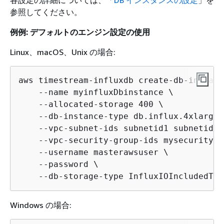
参照してください。
例例: デフォルトのエンジン設定の使用
Linux、macOS、Unix の場合:
aws timestream-influxdb create-db-instance
    --name myinfluxDbinstance \

    --allocated-storage 400 \

    --db-instance-type db.influx.4xlarge \
    --vpc-subnet-ids subnetid1 subnetid2

    --vpc-security-group-ids mysecuritygr
    --username masterawsuser \

    --password \

    --db-storage-type InfluxIOIncludedT2
Windows の場合: