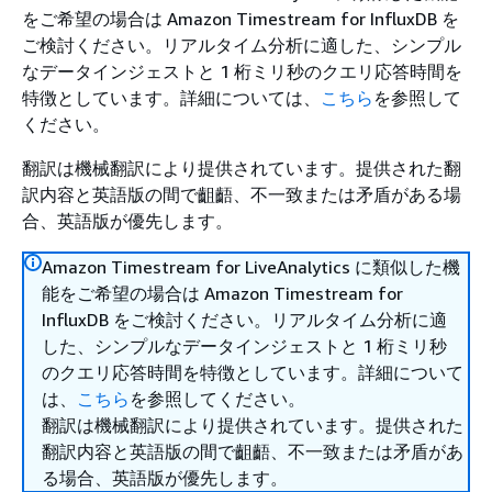
をご希望の場合は Amazon Timestream for InfluxDB を
ご検討ください。リアルタイム分析に適した、シンプル
なデータインジェストと 1 桁ミリ秒のクエリ応答時間を
特徴としています。詳細については、
こちら
を参照して
ください。
翻訳は機械翻訳により提供されています。提供された翻
訳内容と英語版の間で齟齬、不一致または矛盾がある場
合、英語版が優先します。
Amazon Timestream for LiveAnalytics に類似した機
能をご希望の場合は Amazon Timestream for
InfluxDB をご検討ください。リアルタイム分析に適
した、シンプルなデータインジェストと 1 桁ミリ秒
のクエリ応答時間を特徴としています。詳細について
は、
こちら
を参照してください。
翻訳は機械翻訳により提供されています。提供された
翻訳内容と英語版の間で齟齬、不一致または矛盾があ
る場合、英語版が優先します。