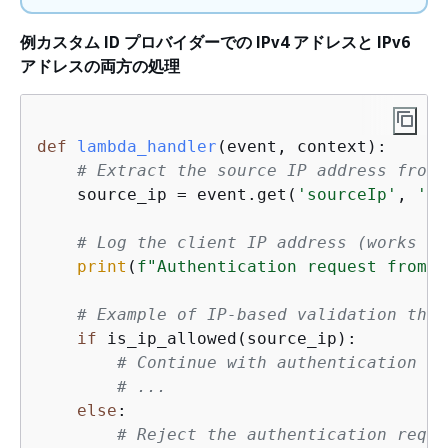
例カスタム ID プロバイダーでの IPv4 アドレスと IPv6
アドレスの両方の処理
def
lambda_handler
(
event, context
):
# Extract the source IP address from 
    source_ip = event.get(
'sourceIp'
, 
''
)

# Log the client IP address (works fo
print
(
f"Authentication request from: 
# Example of IP-based validation that
if
 is_ip_allowed(source_ip):

# Continue with authentication
# ...
else
:

# Reject the authentication reque