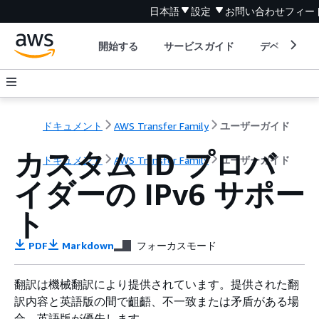
日本語
設定
お問い合わせ
フィー
開始する
サービスガイド
デベロッパ
ドキュメント
AWS Transfer Family
ユーザーガイド
カスタム ID プロバ
ドキュメント
AWS Transfer Family
ユーザーガイド
イダーの IPv6 サポー
ト
PDF
Markdown
フォーカスモード
翻訳は機械翻訳により提供されています。提供された翻
訳内容と英語版の間で齟齬、不一致または矛盾がある場
合、英語版が優先します。