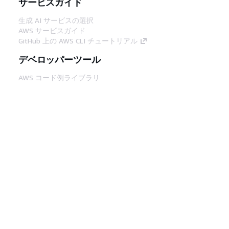
サービスガイド
生成 AI サービスの選択
AWS サービスガイド
GitHub 上の AWS CLI チュートリアル
デベロッパーツール
AWS コード例ライブラリ
AWS CLI
AWS Builder Center
AWS デベロッパーツールブログ
役立つリンク
AWS ドキュメント MCP サーバーをダウンロー
ド
AWS コンソールにサインイン
AWS re:Post
プライバシー
サイト規約
Cookie の設定
© 2026, Amazon Web Services, Inc. or its
affiliates.All rights reserved.