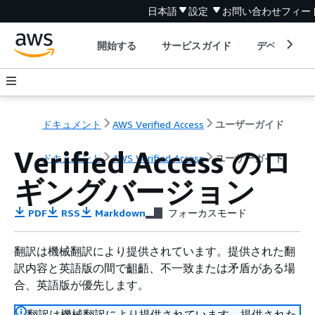
日本語
設定
お問い合わせ
フィー
開始する
サービスガイド
デベロッパ
ドキュメント
AWS Verified Access
ユーザーガイド
Verified Access のロ
ドキュメント
AWS Verified Access
ユーザーガイド
ギングバージョン
PDF
RSS
Markdown
フォーカスモード
翻訳は機械翻訳により提供されています。提供された翻
訳内容と英語版の間で齟齬、不一致または矛盾がある場
合、英語版が優先します。
翻訳は機械翻訳により提供されています。提供された