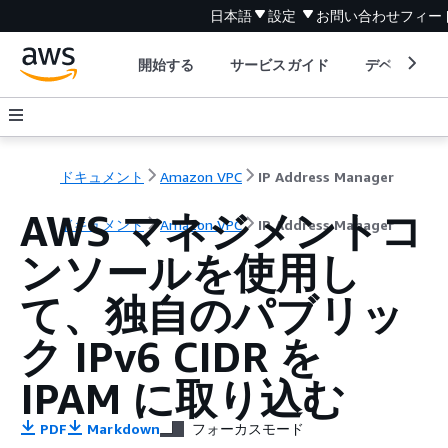
日本語
設定
お問い合わせ
フィー
開始する
サービスガイド
デベロッパ
ドキュメント
Amazon VPC
IP Address Manager
AWS マネジメントコ
ドキュメント
Amazon VPC
IP Address Manager
ンソールを使用し
て、独自のパブリッ
ク IPv6 CIDR を
IPAM に取り込む
PDF
Markdown
フォーカスモード