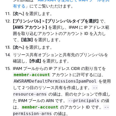
有する
」にてご覧いただけます。
[
次へ
] を選択します。
[プリンシパル]
>
[プリンシパルタイプを選択]
で、
[AWS アカウント]
を選択し、IPAM に IP アドレス範
囲を取り込むアカウントのアカウント ID を入力し
て、
[追加]
を選択します。
[
次へ
] を選択します。
リソース共有オプションと共有先のプリンシパルを
確認し、
[作成]
を選択します。
IPAM プールからの IP アドレス CIDR の割り当てを
アカウントに許可するには、
member-account
を使用
AWSRAMDefaultPermissionsIpamPool
して 2 つ目のリソース共有を作成します。
--
の値は、前のセクションで作成し
resource-arns
た IPAM プールの ARN です。
の値
--principals
は、
のアカウント ID です。
member-account
--
の値は、
permission-arns