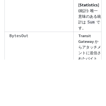
[
Statistics
]
(統計): 唯一
意味のある統
計は
で
Sum
す。
Transit
BytesOut
Gateway か
らアタッチメ
ントに送信さ
れたバイト
数。
[
Statistics
]
(統計): 唯一
意味のある統
計は
で
Sum
す。
Transit
PacketsIn