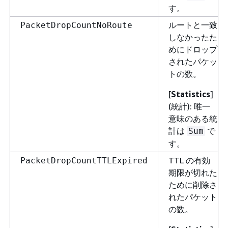
す。
ルートと一致
PacketDropCountNoRoute
しなかったた
めにドロップ
されたパケッ
トの数。
[
Statistics
]
(統計): 唯一
意味のある統
計は
で
Sum
す。
TTL の有効
PacketDropCountTTLExpired
期限が切れた
ために削除さ
れたパケット
の数。