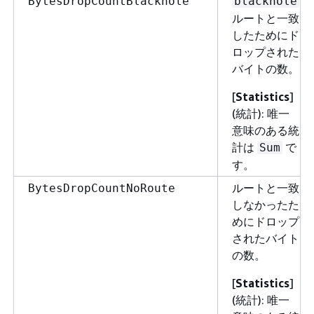
BytesDropCountBlackhole
blackhole
ルートと一致
したためにド
ロップされた
バイトの数。
[
Statistics
]
(統計): 唯一
意味のある統
計は
で
Sum
す。
ルートと一致
BytesDropCountNoRoute
しなかったた
めにドロップ
されたバイト
の数。
[
Statistics
]
(統計): 唯一