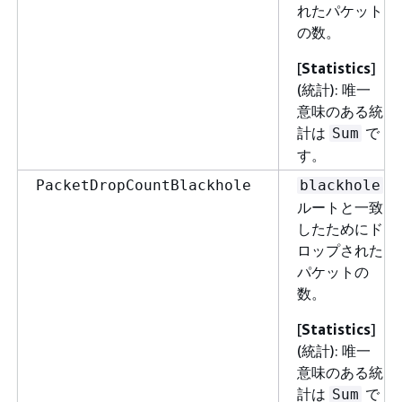
れたパケット
の数。
[
Statistics
]
(統計): 唯一
意味のある統
計は
で
Sum
す。
PacketDropCountBlackhole
blackhole
ルートと一致
したためにド
ロップされた
パケットの
数。
[
Statistics
]
(統計): 唯一
意味のある統
計は
で
Sum