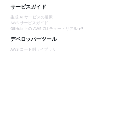
サービスガイド
生成 AI サービスの選択
AWS サービスガイド
GitHub 上の AWS CLI チュートリアル
デベロッパーツール
AWS コード例ライブラリ
AWS CLI
AWS Builder Center
AWS デベロッパーツールブログ
役立つリンク
AWS ドキュメント MCP サーバーをダウンロー
ド
AWS コンソールにサインイン
AWS re:Post
プライバシー
サイト規約
Cookie の設定
© 2026, Amazon Web Services, Inc. or its