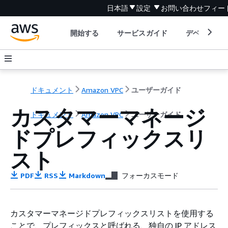
日本語
設定
お問い合わせ
フィー
開始する
サービスガイド
デベロッパ
ドキュメント
Amazon VPC
ユーザーガイド
カスタマーマネージ
ドキュメント
Amazon VPC
ユーザーガイド
ドプレフィックスリ
スト
PDF
RSS
Markdown
フォーカスモード
カスタマーマネージドプレフィックスリストを使用する
ことで、プレフィックスと呼ばれる、独自の IP アドレス