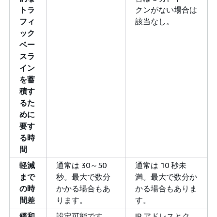
トラ
クンがない場合は
フィ
該当なし。
ック
ベー
スラ
イン
を蓄
積す
るた
めに
要す
る時
間
軽減
通常は 30～50
通常は 10 秒未
まで
秒。最大で数分
満。最大で数分か
の時
かかる場合もあ
かる場合もありま
間差
ります。
す。
緩和
設定可能です。
IP アドレスとク