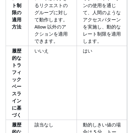
ト制
るリクエストの
ンの使用を通じ
限の
グループに対し
て、人間のような
適用
て動作します。
アクセスパターン
方法
Allow 以外のア
を実施し、動的な
クションを適用
レート制限を適用
できます。
します。
履歴
いいえ
はい
的な
トラ
フィ
ック
ベー
スラ
イン
に基
づく
履歴
該当なし
動的しきい値の場
的な
合は 5 分。トー