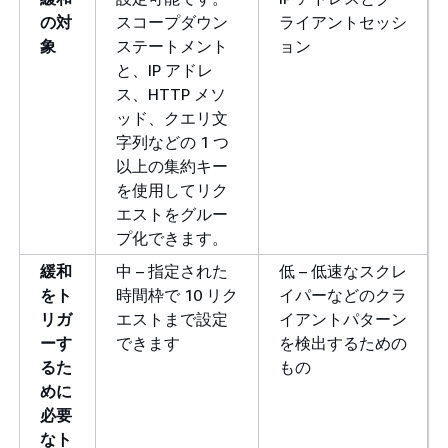
の対
スコープダウン
ライアントセッシ
象
ステートメント
ョン
と、IP アドレ
ス、HTTP メソ
ッド、クエリ文
字列などの 1 つ
以上の集約キー
を使用してリク
エストをグルー
プ化できます。
緩和
中 – 指定された
低 – 低速なスクレ
をト
時間枠で 10 リク
イパーなどのクラ
リガ
エストまで設定
イアントパターン
ーす
できます
を検出するための
るた
もの
めに
必要
なト