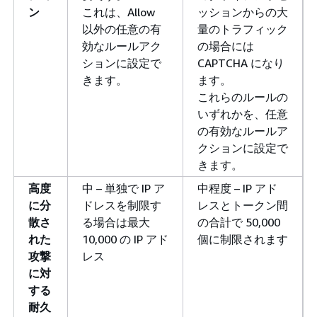
ン
これは、Allow
ッションからの大
以外の任意の有
量のトラフィック
効なルールアク
の場合には
ションに設定で
CAPTCHA になり
きます。
ます。
これらのルールの
いずれかを、任意
の有効なルールア
クションに設定で
きます。
高度
中 – 単独で IP ア
中程度 – IP アド
に分
ドレスを制限す
レスとトークン間
散さ
る場合は最大
の合計で 50,000
れた
10,000 の IP アド
個に制限されます
攻撃
レス
に対
する
耐久