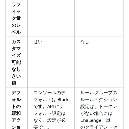
ラフ
ィッ
ク量
のレ
ベル
カス
はい
なし
タマ
イズ
可能
なし
きい
値
デフ
コンソールのデ
ルールグループの
ォル
フォルトは Block
ルールアクション
トの
です。API にデ
設定は、トークン
緩和
フォルト設定は
がない場合には
アク
なく、設定が必
Challenge、単一
ショ
要です。
のクライアントセ