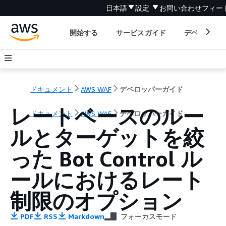
日本語
設定
お問い合わせ
フィー
開始する
サービスガイド
デベロッパ
ドキュメント
AWS WAF
デベロッパーガイド
レートベースのルー
ドキュメント
AWS WAF
デベロッパーガイド
ルとターゲットを絞
った Bot Control ル
ールにおけるレート
制限のオプション
PDF
RSS
Markdown
フォーカスモード