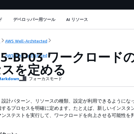
ド
デベロッパー用ツール
AI リソース
ト
AWS Well-Architected
F05-BP03 ワークロ
ト
AWS Well-Architected
セスを定める
arkdown
フォーカスモード
、設計パターン、リソースの種類、設定が利用できるようにな
価するプロセスを明確に定めます。たとえば、新しいインスタ
マンステストを実行して、ワークロードを向上させる可能性を