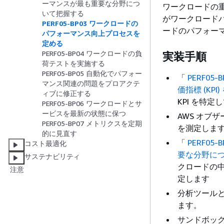
ーマンスが最も重要な分野につ
ワークロードの
いて把握する
がワークロード
PERF05-BP03 ワークロードの
ードのパフォー
パフォーマンス向上プロセスを
定める
PERF05-BP04 ワークロードの負
実装手順
荷テストを実施する
PERF05-BP05 自動化でパフォー
「
PERF0
マンス関連の問題をプロアクテ
価指標 (KPI
ィブに修正する
KPI を特
PERF05-BP06 ワークロードとサ
ービスを最新の状態に保つ
AWS オブ
PERF05-BP07 メトリクスを定期
を測定しま
的に見直す
「
PERF0
コスト最適化
要な分野に
サステナビリティ
クロードの中
注意
定します
分析ツール
ます。
サンドボッ