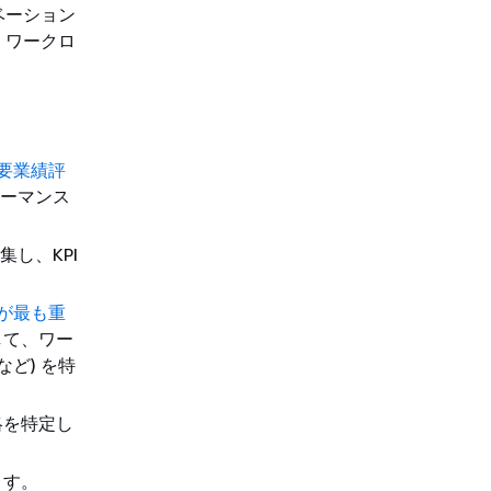
ベーション
、ワークロ
主要業績評
ーマンス
し、KPI
スが最も重
して、ワー
ど) を特
略を特定し
ます。