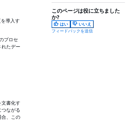
このページは役に立ちました
か?
更を導入す
はい
いいえ
フィードバックを送信
のプロセ
されたデー
を文書化す
につながる
場合、この