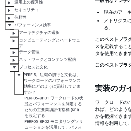
一般的なアンチパ
運用上の優秀性
セキュリティ
現在のアー
信頼性
メトリクス
パフォーマンス効率
る。
アーキテクチャの選択
このベストプラ
コンピューティングとハードウェ
スを定義するこ
ア
データ管理
タを使用できま
ネットワークとコンテンツ配信
このベストプラ
プロセスと文化
PERF 5。組織の慣行と文化は、
ワークロードのパフォーマンス
実装のガ
効率にどのように貢献していま
すか？
PERF05-BP01 ワークロードの状
ワークロードの
態とパフォーマンスを測定する
れば、どのよう
ための主要業績評価指標 (KPI)
を設定する
かを把握できま
PERF05-BP02 モニタリングソリ
情報を利用して
ューションを活用して、パフォ