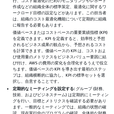
行、コスト最適化のためのモニタリングやレポート
作成などの組織全体の標準策定、最適化に関するワ
ークロード目標の設定などがあります。この担当者
は、組織のコスト最適化機能について定期的に組織
に報告する必要もあります。
価値ベースまたはコストベースの重要業績指標 (KPI)
を定義できます。KPI を定義すると、効率性と予想
されるビジネス成果の観点から、予想されるコスト
を計算できます。価値ベースの KPI は、コストおよ
び使用量のメトリクスをビジネスバリュー要因に結
び付け、AWS の費用の変化を合理化するうえで役立
ちます。価値ベースの KPI を導き出す最初のステッ
プは、組織横断的に協力し、KPI の標準セットを選
択し、合意することです。
定期的なミーティングを設定する:
グループ (財務、
技術、およびビジネスチーム) は定期的にミーティン
グを行い、目標とメトリクスを確認する必要があり
ます。一般的なミーティングでは、組織の状態の確
認、現在実行中のプログラムの確認、全体的な財務