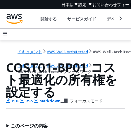
日本語
設定
お問い合わせ
フィー
開始する
サービスガイド
デベロッパ
ドキュメント
AWS Well-Architected
COST01-BP01 コス
ドキュメント
AWS Well-Architected
AWS Well-Architected フレームワーク
ト最適化の所有権を
設定する
PDF
RSS
Markdown
フォーカスモード
このページの内容