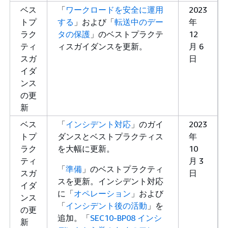
ベス
「
ワークロードを安全に運用
2023
トプ
する
」および「
転送中のデー
年
ラク
タの保護
」のベストプラクテ
12
ティ
ィスガイダンスを更新。
月 6
スガ
日
イダ
ンス
の更
新
ベス
「
インシデント対応
」のガイ
2023
トプ
ダンスとベストプラクティス
年
ラク
を大幅に更新。
10
ティ
月 3
「
準備
」のベストプラクティ
スガ
日
スを更新。インシデント対応
イダ
に「
オペレーション
」および
ンス
「
インシデント後の活動
」を
の更
追加。「
SEC10-BP08 インシ
新