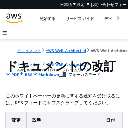
日本語
設定
お問い合わせ
フィー
開始する
サービスガイド
デベロッパ
ドキュメント
AWS Well-Architected
ドキュメントの改訂
ドキュメント
AWS Well-Architected
AWS Well-Architected フレームワーク
PDF
RSS
Markdown
フォーカスモード
このホワイトペーパーの更新に関する通知を受け取るに
は、RSS フィードにサブスクライブしてください。
変更
説明
日付