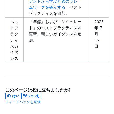
デントから学ぶためのフレー
ムワークを確立する
」ベスト
プラクティスを追加。
ベス
「準備」および「シミュレー
2023
トプ
ト」のベストプラクティスを
年 7
ラク
更新、新しいガイダンスを追
月
ティ
加。
13
スガ
日
イダ
ンス
の更
新
新し
規範ガイダンスを使用してベ
2023
いフ
ストプラクティスを更新、お
年 4
このページは役に立ちましたか?
レー
よび新しいベストプラクティ
月
はい
いいえ
ムワ
スを追加。アプリケーション
10
フィードバックを送信
ーク
のセキュリティ (AppSec) の新
日
用に
しいベストプラクティス領域