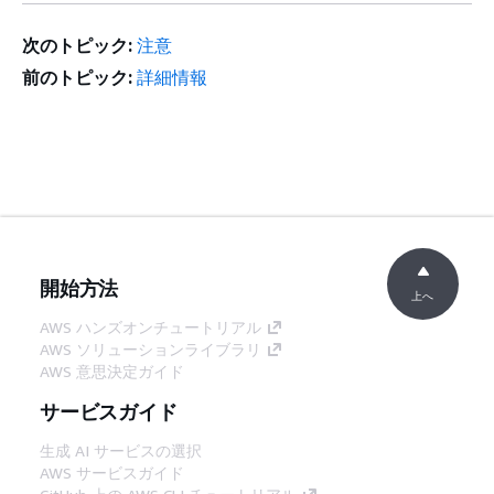
更
を追加。
新。
次のトピック:
注意
ホワ
新しい実装ガイダンスを使用
2022
前のトピック:
詳細情報
イト
してベストプラクティスを更
年
ペー
新。
12
パー
月
の更
15
新
日
ホワ
ベストプラクティスに加筆
2022
イト
し、改善計画を追加。
年
開始方法
ペー
10
上へ
パー
月
AWS ハンズオンチュートリアル
の更
20
AWS ソリューションライブラリ
新
日
AWS 意思決定ガイド
マイ
最新のベストプラクティスを
2022
サービスガイド
ナー
反映して IAM 情報を更新。
年 6
生成 AI サービスの選択
な更
月
AWS サービスガイド
新
28