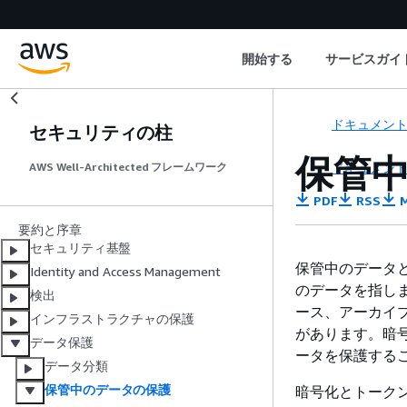
開始する
サービスガイ
ドキュメン
セキュリティの柱
保管
ドキュメン
AWS Well-Architected フレームワーク
PDF
RSS
M
要約と序章
セキュリティ基盤
保管中のデータ
Identity and Access Management
のデータを指し
検出
ース、アーカイブ
インフラストラクチャの保護
があります。暗
データ保護
ータを保護する
データ分類
保管中のデータの保護
暗号化とトーク