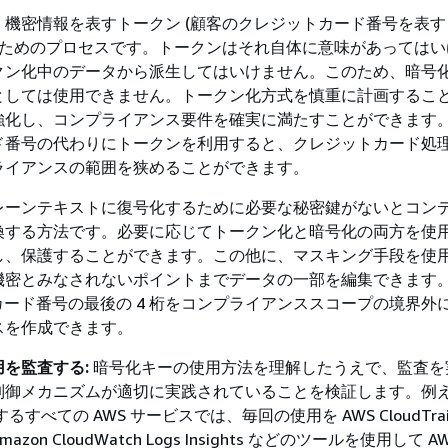
、機密情報を表すトークン (顧客のクレジットカード番号を表
するためのプロセスです。トークンはそれ自体に意味があってはい
クン化中のデータから派生してはいけません。このため、暗号
としては使用できません。トークン化方式を慎重に計画するこ
強化し、コンプライアンス要件を確実に満たすことができます
ド番号の代わりにトークンを利用すると、クレジットカード処
ライアンスの範囲を狭めることができます。
レーンテキストに復号化するために必要な秘密鍵がないとコン
換する方法です。必要に応じてトークン化と暗号化の両方を使
し、保護することができます。この他に、マスキング手段を使
機密とみなされないポイントまでデータの一部を編集できます
では、カード番号の最後の 4 桁をコンプライアンススコープの境界外
スを作成できます。
を監査する:
暗号化キーの使用方法を理解したうえで、監査を
制御メカニズムが適切に実践されていることを検証します。例え
るすべての AWS サービスでは、毎回の使用を AWS CloudTra
on CloudWatch Logs Insights などのツールを使用して A