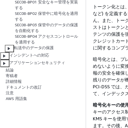
SEC08-BP01 安全なキー管理を実装
トークン化とは
する
など) を定義
SEC08-BP02 保管中に暗号化を適用
する
ん。また、トー
SEC08-BP03 保管中のデータの保護
ストはトークン
を自動化する
テンツの保護を
SEC08-BP04 アクセスコントロール
クレジットカー
を適用する
に関するコンプ
転送中のデータの保護
インシデントへの対応
暗号化とは、プ
アプリケーションセキュリティ
めないように変
結論
報の安全を確保
寄稿者
残りのデータが
詳細情報
PCI-DSS 
ドキュメントの改訂
注意
て、インデック
AWS 用語集
暗号化キーの使用
キーのアクセス
KMS キーを使用す
ます。その後、Amaz