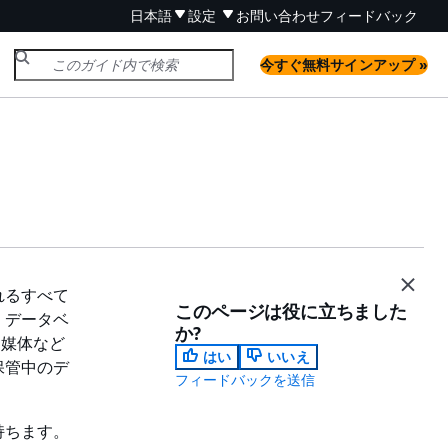
日本語
設定
お問い合わせ
フィードバック
今すぐ無料サインアップ »
れるすべて
このページは役に立ちました
、データベ
か?
ジ媒体など
はい
いいえ
保管中のデ
フィードバックを送信
持ちます。