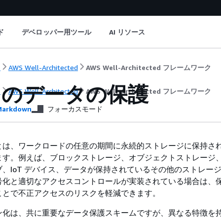
ド
デベロッパー用ツール
AI リソース
ト
AWS Well-Architected
AWS Well-Architected フレームワーク
中のデータの保護
ト
AWS Well-Architected
AWS Well-Architected フレームワーク
arkdown
フォーカスモード
とは、ワークロードの任意の期間に永続的ストレージに保持さ
ます。例えば、ブロックストレージ、オブジェクトストレージ
、IoT デバイス、データが保持されているその他のストレー
号化と適切なアクセスコントロールが実装されている場合は、
ことで不正アクセスのリスクを軽減できます。
ン化は、共に重要なデータ保護スキームですが、異なる特徴を