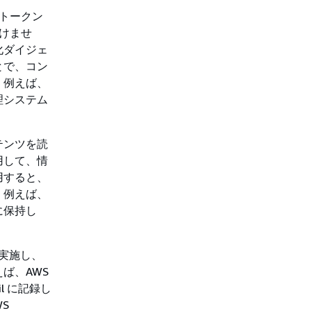
すトークン
けませ
化ダイジェ
とで、コン
。例えば、
理システム
テンツを読
用して、情
用すると、
。例えば、
に保持し
実施し、
ば、AWS
il に記録し
WS