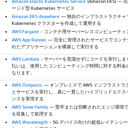
Amazon Elastic Kubernetes Service
(Amazon EKS) —
ージド型 Kubernetes サービス
Amazon EKS Anywhere
— 独自のインフラストラクチャ
Kubernetes クラスターを作成して運用する
AWS Fargate
- コンテナ用サーバーレスコンピューティ
AWS App Runner
— 完全に管理されたサービスでコンテ
れたアプリケーションを構築して実行する
AWS Lambda
- サーバーを意識せずにコードを実行しま
払いは、使用したコンピューティング時間に対する料金
なります。
AWS Outposts
— オンプレミスで AWS インフラストラ
とサービスを実行し、真に一貫したハイブリッドエクス
ンスを実現する
AWS Snow Family
— 堅牢または切断されたエッジ環境
を収集して処理する
AWS Wavelength
- 5G デバイス向けの超低レイテンシ