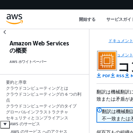
開始する
サービスガイ
ドキュメン
Amazon Web Services
の概要
ドキュメン
コ
AWS ホワイトペーパー
PDF
RSS
M
要約と序章
クラウドコンピューティングとは
翻訳は機械翻訳
クラウドコンピューティングの 6 つの利
致または矛盾が
点
クラウドコンピューティングのタイプ
翻訳は機械翻
グローバルインフラストラクチャ
セキュリティとコンプライアンス
不一致または
AWS のサービス
AWS のサービス へのアクセス
何百万もの組織が