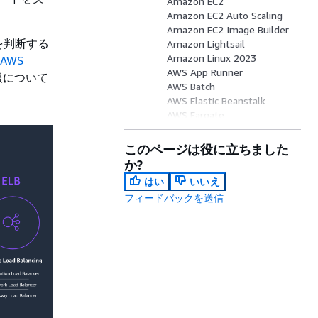
Amazon EC2
Amazon EC2 Auto Scaling
Amazon EC2 Image Builder
を判断する
Amazon Lightsail
Amazon Linux 2023
l AWS
AWS App Runner
報について
AWS Batch
AWS Elastic Beanstalk
AWS Fargate
AWS Lambda
AWS Serverless Application
このページは役に立ちました
Repository
か?
AWS Outposts
はい
いいえ
AWS Wavelength
フィードバックを送信
VMware Cloud on AWS