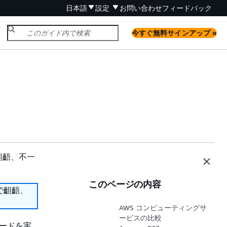
日本語
設定
お問い合わせ
フィードバック
今すぐ無料サインアップ »
齟齬、不一
このページの内容
で齟齬、
AWS コンピューティングサ
ービスの比較
ロードを実