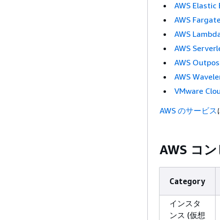
AWS Elastic 
AWS Fargat
AWS Lambd
AWS Serverle
AWS Outpos
AWS Wavele
VMware Clo
AWS のサービス
AWS コ
Category
インスタ
ンス (仮想