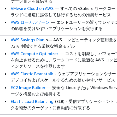
ケーションを提供する
VMware Cloud on AWS
— すべての vSphere ワークロ
ラウドに迅速に拡張して移行するための推奨サービス
AWS ローカルゾーン
— エンドユーザーの近くでレイテ
の影響を受けやすいアプリケーションを実行する
AWS Savings Plan
s— AWS コンピューティング使用量
72% 削減できる柔軟な料金モデル
AWS Compute Optimizer
— コストを削減し、パフォー
を向上させるために、ワークロードに最適な AWS コン
ィングリソースを推奨します
AWS Elastic Beanstalk
- ウェブアプリケーションやサー
デプロイおよびスケールするための使いやすいサービス
EC2 Image Builder
— 安全な Linux または Windows Ser
ージを構築および維持する
Elastic Load Balancing
(ELB) - 受信アプリケーション
クを複数のターゲットに自動的に分散する