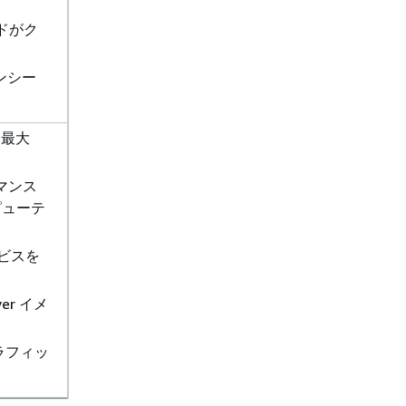
ードがク
ンシー
を最大
マンス
ピューテ
ビスを
ver イメ
トラフィッ