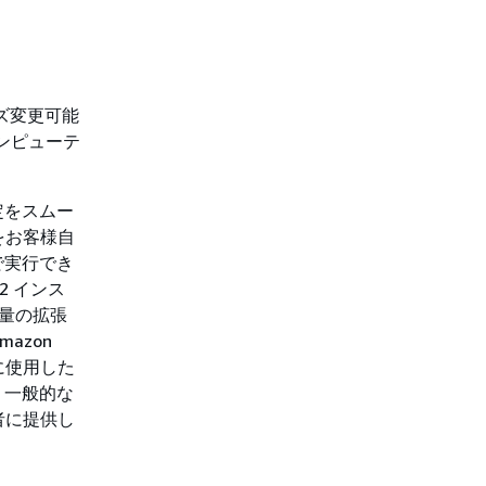
イズ変更可能
ンピューテ
定をスムー
をお客様自
で実行でき
2 インス
容量の拡張
azon
に使用した
、一般的な
者に提供し