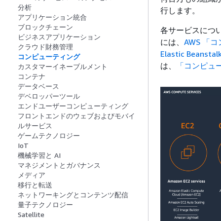
分析
行します。
アプリケーション統合
ブロックチェーン
各サービスにつ
ビジネスアプリケーション
には、
AWS 「
クラウド財務管理
Elastic Beans
コンピューティング
は、
「コンピュー
カスタマーイネーブルメント
コンテナ
データベース
デベロッパーツール
エンドユーザーコンピューティング
フロントエンドのウェブおよびモバイ
ルサービス
ゲームテクノロジー
IoT
機械学習と AI
マネジメントとガバナンス
メディア
移行と転送
ネットワーキングとコンテンツ配信
量子テクノロジー
Satellite