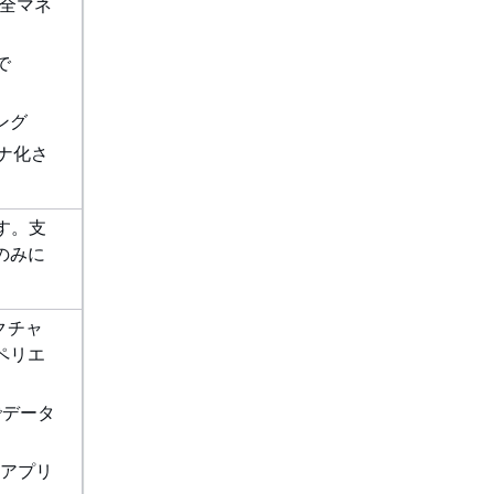
 完全マネ
で
ング
ナ化さ
す。支
のみに
クチャ
ペリエ
でデータ
ーアプリ