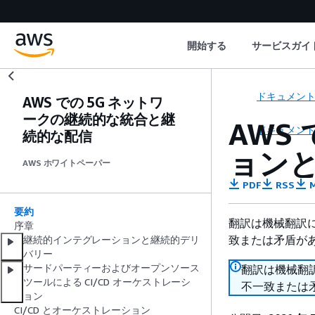
開始する
サービスガイ
ドキュメン
AWS での 5G ネットワ
ークの継続的な統合と継
AWS
ドキュメン
続的な配信
ョン
AWS ホワイトペーパー
PDF
RSS
M
要約
翻訳は機械翻訳
序章
致または矛盾が
継続的インテグレーションと継続的デリ
バリー
サードパーティーおよびオープンソース
翻訳は機械翻
ツールによる CI/CD オーケストレーシ
不一致または
ョン
CI/CD とオーケストレーション