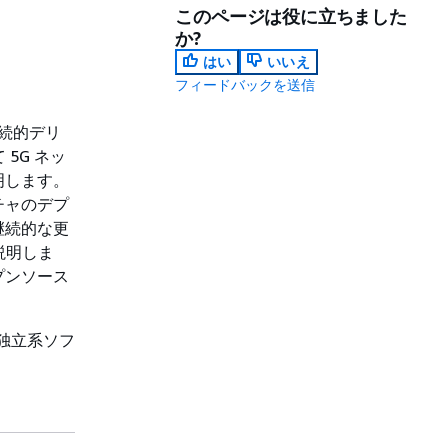
このページは役に立ちました
か?
はい
いいえ
フィードバックを送信
続的デリ
て 5G ネッ
明します。
チャのデプ
継続的な更
説明しま
プンソース
と独立系ソフ