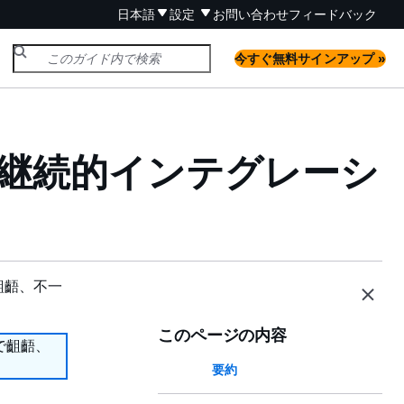
日本語
設定
お問い合わせ
フィードバック
今すぐ無料サインアップ »
クの継続的インテグレーシ
齟齬、不一
このページの内容
で齟齬、
要約