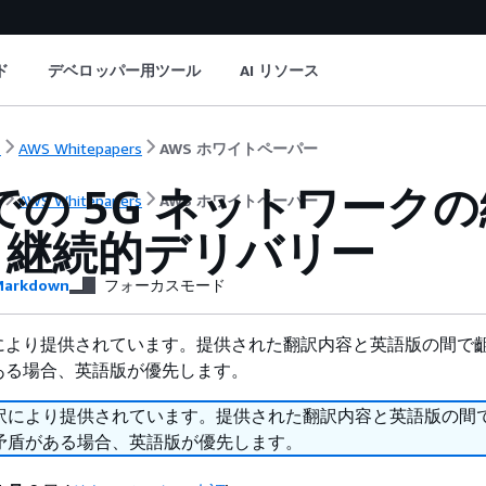
ド
デベロッパー用ツール
AI リソース
ト
AWS Whitepapers
AWS ホワイトペーパー
 での 5G ネットワー
ト
AWS Whitepapers
AWS ホワイトペーパー
と継続的デリバリー
arkdown
フォーカスモード
により提供されています。提供された翻訳内容と英語版の間で
ある場合、英語版が優先します。
訳により提供されています。提供された翻訳内容と英語版の間
矛盾がある場合、英語版が優先します。