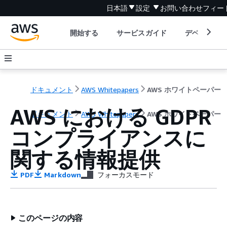
日本語
設定
お問い合わせ
フィー
開始する
サービスガイド
デベロッパ
ドキュメント
AWS Whitepapers
AWS ホワイトペーパー
AWS における GDPR
ドキュメント
AWS Whitepapers
AWS ホワイトペーパー
コンプライアンスに
関する情報提供
PDF
Markdown
フォーカスモード
このページの内容