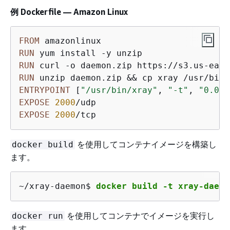
例 Dockerfile — Amazon Linux
FROM
RUN
 yum install -y unzip
RUN
 curl -o daemon.zip https://s3.us-east
RUN
 unzip daemon.zip && cp xray /usr/bin/
ENTRYPOINT
 [
"/usr/bin/xray"
, 
"-t"
, 
"0.0.0
EXPOSE
2000
EXPOSE
2000
/tcp
を使用してコンテナイメージを構築し
docker build
ます。
~/xray-daemon$ 
docker build -t xray-daemo
を使用してコンテナでイメージを実行し
docker run
ます。