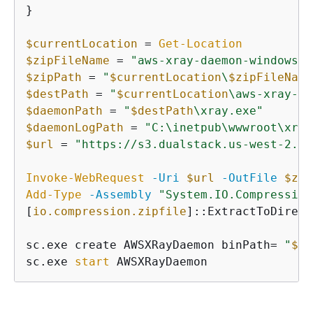
}

$currentLocation
 = 
Get-Location
$zipFileName
 = 
"aws-xray-daemon-windows-s
$zipPath
 = 
"
$currentLocation
\
$zipFileName
$destPath
 = 
"
$currentLocation
\aws-xray-da
$daemonPath
 = 
"
$destPath
\xray.exe"
$daemonLogPath
 = 
"C:\inetpub\wwwroot\xray
$url
 = 
"https://s3.dualstack.us-west-2.am
Invoke-WebRequest
-Uri
$url
-OutFile
$zip
Add-Type
-Assembly
"System.IO.Compression
[
io.compression.zipfile
]::ExtractToDirect
sc.exe create AWSXRayDaemon binPath= 
"
$da
sc.exe 
start
 AWSXRayDaemon