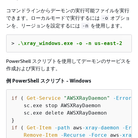
コマンドラインからデーモンの実行可能ファイルを実行
できます。ローカルモードで実行するには
オプショ
-o
ンを、リージョンを設定するには
を使用します。
-n
> 
.\xray_windows.exe -o -n us-east-2
PowerShell スクリプトを使用してデーモンのサービスを
作成および実行します。
例 PowerShell スクリプト - Windows
if
 ( 
Get-Service
"AWSXRayDaemon"
-ErrorAc
    sc.exe stop AWSXRayDaemon

    sc.exe delete AWSXRayDaemon

if
 ( 
Get-Item
-path
 aws
-xray
-daemon
-Erro
Remove-Item
-Recurse
-Force
 aws
-xray
-