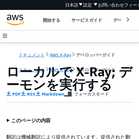
日本語
設定
お問い合わせ
フィー
開始する
サービスガイド
デベロッパ
ドキュメント
AWS X-Ray
デベロッパーガイド
ローカルで X-Ray; デ
ドキュメント
AWS X-Ray
デベロッパーガイド
ーモンを実行する
PDF
RSS
Markdown
フォーカスモード
このページの内容
翻訳は機械翻訳により提供されています。提供された翻