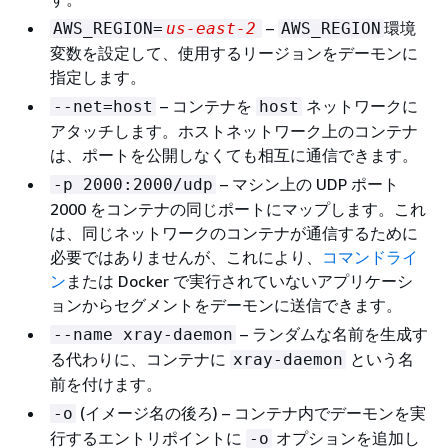
–
環境
AWS_REGION=
us-east-2
AWS_REGION
変数を設定して、使用するリージョンをデーモンに
指定します。
– コンテナを
ネットワークに
--net=host
host
アタッチします。ホストネットワーク上のコンテナ
は、ポートを公開しなくても相互に通信できます。
– マシン上の UDP ポート
-p 2000:2000/udp
2000 をコンテナの同じポートにマップします。これ
は、同じネットワークのコンテナが通信するために
必要ではありませんが、これにより、
コマンドライ
ン
または Docker で実行されていないアプリケーシ
ョンからセグメントをデーモンに送信できます。
– ランダムな名前を生成す
--name xray-daemon
る代わりに、コンテナに
という名
xray-daemon
前を付けます。
(イメージ名の後ろ) – コンテナ内でデーモンを実
-o
行するエントリポイントに
オプションを追加し
-o