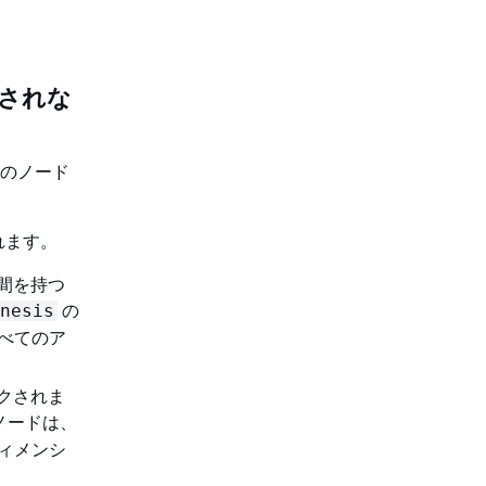
示されな
そのノード
れます。
間を持つ
の
nesis
べてのア
クされま
ノードは、
ィメンシ