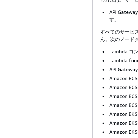
API Gat
す。
すべてのサービ
ん。次のノード
Lambda 
Lambda func
API Gate
Amazon E
Amazon E
Amazon E
Amazon EC
Amazon E
Amazon E
Amazon EK