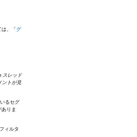
ては、「
グ
tion スレッド
グメントが見
ているセグ
がありま
のフィルタ