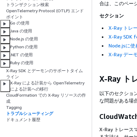
合は、このページ
トランザクション検索
OpenTelemetry Protocol (OTLP) エンド
セクション
ポイント
Go の使用
X-Ray 
Java の使用
X-Ray SDK f
Node.js の使用
Node.jsに使
Python の使用
X-Ray デー
.NET の使用
Ruby の使用
X-Ray SDK とデーモンのサポートタイム
X-Ray
ライン
X-Ray による計装から OpenTelemetry
による計装への移行
以下のセクション
CloudFormation での X-Ray リソースの作
な問題がある場
成
Tagging
トラブルシューティング
CloudW
ドキュメント履歴
X-Ray トレ
る方法は、サー