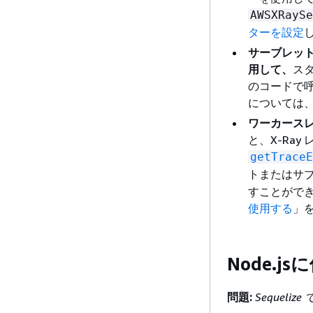
AWSXRaySe
ターを設定
サーブレッ
用して、
ス
のコードで
については
ワーカース
と、X-Ra
getTraceE
トまたはサブ
すことができ
使用する
」
Node.js
問題:
Sequeliz