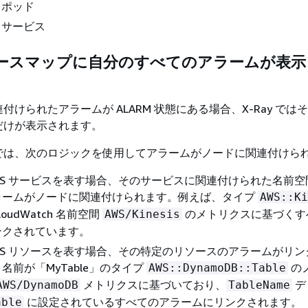
S ポッド
KS サービス
 トレースマップに自分のすべてのアラームが表
付けられたアラームが ALARM 状態にある場合、X-Ray では
だけが表示されます。
では、次のロジックを使用してアラームがノードに関連付けら
WS サービスを表す場合、そのサービスに関連付けられた名前空
ラームがノードに関連付けられます。例えば、タイプ
AWS::Ki
oudWatch 名前空間
のメトリクスに基づくす
AWS/Kinesis
ンクされています。
WS リソースを表す場合、その特定のリソースのアラームがリン
名前が「MyTable」のタイプ
の
AWS::DynamoDB::Table
メトリクスに基づいており、
デ
AWS/DynamoDB
TableName
に設定されているすべてのアラームにリンクされます。
able