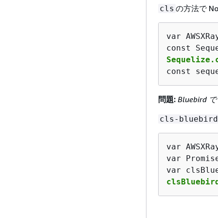
の方法で No
cls
var AWSXRa
Sequelize.
const sequ
問題:
Bluebird
cls-bluebird
var AWSXRa
var Promis
clsBluebir