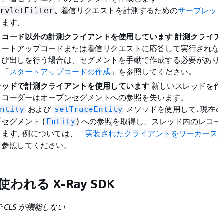
｡ 着信リクエストを計測するための
サーブレッ
rvletFilter
します｡
トコード以外の計測クライアントを使用しています 計測クライ
タートアップコードまたは着信リクエストに応答して実行され
呼び出しを行う場合は、セグメントを手動で作成する必要があ
、「
スタートアップコードの作成
」を参照してください。
レッドで計測クライアントを使用しています
新しいスレッドを
y レコーダーはオープンセグメントへの参照を失います。
および
メソッドを使用して､現在
ntity
setTraceEntity
セグメント (
) への参照を取得し、スレッド内のレコ
Entity
ます｡ 例については、「
実装されたクライアントをワーカース
を参照してください。
に使われる X-Ray SDK
e で CLS が機能しない