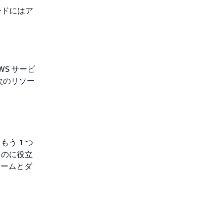
ードにはア
S サービ
次のリソー
もう 1 つ
るのに役立
ラームとダ