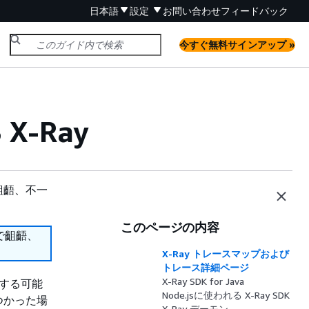
日本語
設定
お問い合わせ
フィードバック
今すぐ無料サインアップ »
-Ray
齟齬、不一
このページの内容
で齟齬、
X-Ray トレースマップおよび
トレース詳細ページ
X-Ray SDK for Java
生する可能
Node.jsに使われる X-Ray SDK
つかった場
X-Ray デーモン