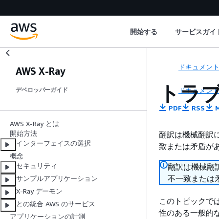
開始する
サービスガイ
ドキュメン
AWS X-Ray
トラブ
ドキュメン
デベロッパーガイド
PDF
RSS
M
AWS X-Ray とは
開始方法
翻訳は機械翻訳
インターフェイスの選択
致または矛盾が
概念
セキュリティ
翻訳は機械翻
不一致または
サンプルアプリケーション
X-Ray デーモン
このトピックでは
との統合 AWS のサービス
性のある一般的
アプリケーションの計測