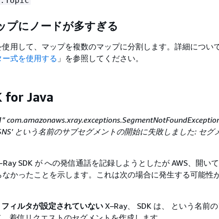
:Topic
ップにノードが多すぎる
ープを使用して、マップを複数のマップに分割します。詳細につい
ター式を使用する
」を参照してください。
 for Java
-1" com.amazonaws.xray.exceptions.SegmentNotFoundExcep
zonSNS' という名前のサブセグメントの開始に失敗しました: セ
Ray SDK が への発信通話を記録しようとしたが AWS、開い
らなかったことを示します。これは次の場合に発生する可能性
トフィルタが設定されていない
X–Ray、 SDK は、 という名前
て、着信リクエストのセグメントを作成します