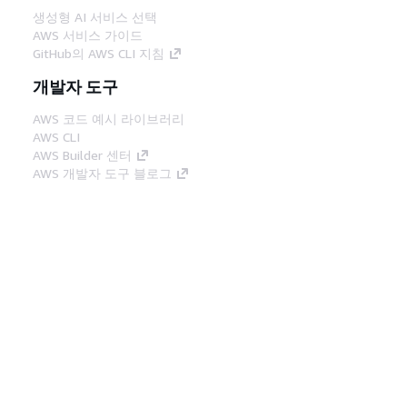
생성형 AI 서비스 선택
AWS 서비스 가이드
GitHub의 AWS CLI 지침
개발자 도구
AWS 코드 예시 라이브러리
AWS CLI
AWS Builder 센터
AWS 개발자 도구 블로그
유용한 링크
AWS 문서 MCP 서버 다운로드
AWS Console에 로그인
AWS re:Post
프라이버시
사이트 이용 약관
쿠키 기본 설
정
© 2026, Amazon Web Services, Inc. 또는 계열
사. All rights reserved.
한국어