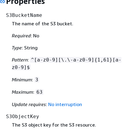
Properties
S3BucketName
The name of the S3 bucket.
Required
: No
Type
: String
Pattern
:
^[a-z0-9][\.\-a-z0-9]
{
1,61}[a-
z0-9]$
Minimum
:
3
Maximum
:
63
Update requires
:
No interruption
S3ObjectKey
The S3 object key for the S3 resource.