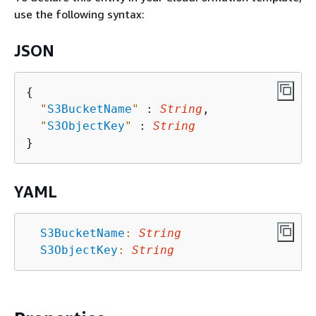
use the following syntax:
JSON
{
"
S3BucketName
"
 : 
String
,

"
S3ObjectKey
"
 : 
String
YAML
S3BucketName
:
String
S3ObjectKey
:
String