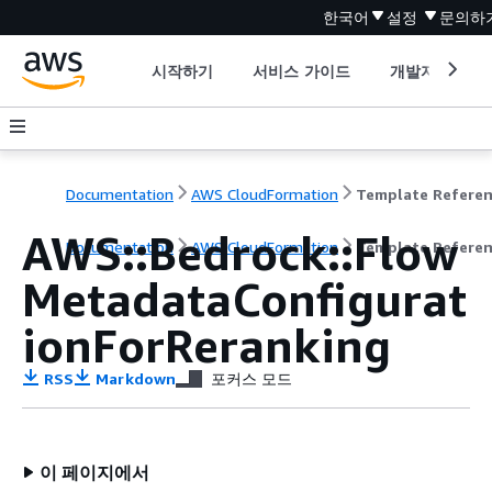
한국어
설정
문의하
시작하기
서비스 가이드
개발자 도구
Documentation
AWS CloudFormation
Template Refere
AWS::Bedrock::Flow
Documentation
AWS CloudFormation
Template Refere
MetadataConfigurat
ionForReranking
RSS
Markdown
포커스 모드
이 페이지에서