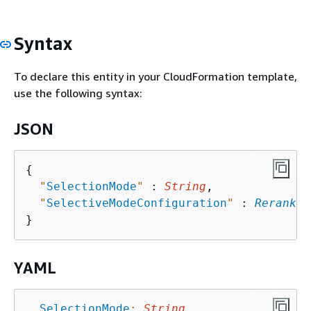
Syntax
To declare this entity in your CloudFormation template,
use the following syntax:
JSON
{
"
SelectionMode
"
 : 
String
,

"
SelectiveModeConfiguration
"
 : 
Rerankin
YAML
SelectionMode
:
String