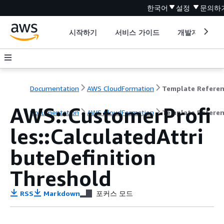
한국어
설정
문의하
시작하기
서비스 가이드
개발자 도구
Documentation
AWS CloudFormation
Template Refere
AWS::CustomerProfi
Documentation
AWS CloudFormation
Template Refere
les::CalculatedAttri
buteDefinition
Threshold
RSS
Markdown
포커스 모드