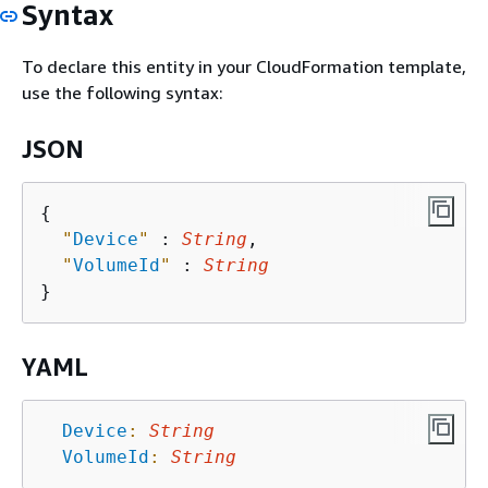
Syntax
To declare this entity in your CloudFormation template,
use the following syntax:
JSON
{
"
Device
"
 : 
String
,

"
VolumeId
"
 : 
String
YAML
Device
:
String
VolumeId
:
String