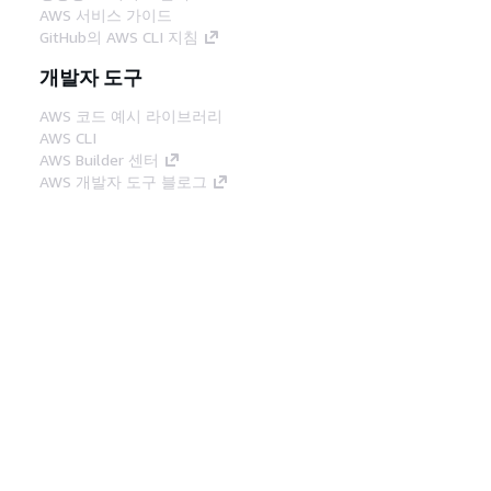
AWS 서비스 가이드
GitHub의 AWS CLI 지침
개발자 도구
AWS 코드 예시 라이브러리
AWS CLI
AWS Builder 센터
AWS 개발자 도구 블로그
유용한 링크
AWS 문서 MCP 서버 다운로드
AWS Console에 로그인
AWS re:Post
프라이버시
사이트 이용 약관
쿠키 기본 설
정
© 2026, Amazon Web Services, Inc. 또는 계열
사. All rights reserved.
한국어