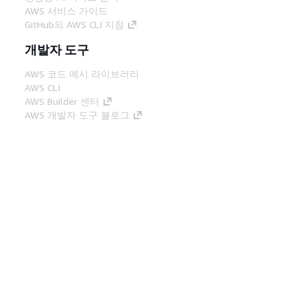
AWS 서비스 가이드
GitHub의 AWS CLI 지침
개발자 도구
AWS 코드 예시 라이브러리
AWS CLI
AWS Builder 센터
AWS 개발자 도구 블로그
유용한 링크
AWS 문서 MCP 서버 다운로드
AWS Console에 로그인
AWS re:Post
프라이버시
사이트 이용 약관
쿠키 기본 설
정
© 2026, Amazon Web Services, Inc. 또는 계열
사. All rights reserved.
한국어