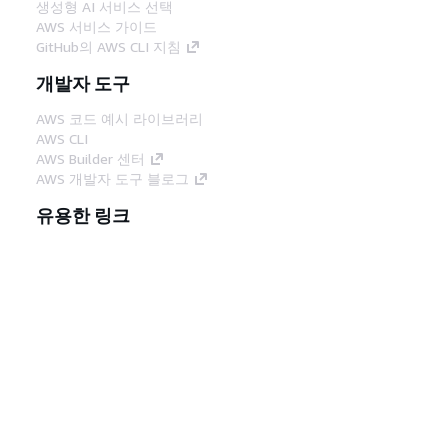
생성형 AI 서비스 선택
AWS 서비스 가이드
GitHub의 AWS CLI 지침
개발자 도구
AWS 코드 예시 라이브러리
AWS CLI
AWS Builder 센터
AWS 개발자 도구 블로그
유용한 링크
AWS 문서 MCP 서버 다운로드
AWS Console에 로그인
AWS re:Post
프라이버시
사이트 이용 약관
쿠키 기본 설
정
© 2026, Amazon Web Services, Inc. 또는 계열
사. All rights reserved.
한국어