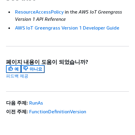
ResourceAccessPolicy
in the
AWS IoT Greengrass
Version 1 API Reference
AWS IoT Greengrass Version 1 Developer Guide
페이지 내용이 도움이 되었습니까?
예
아니요
피드백 제공
다음 주제:
RunAs
이전 주제:
FunctionDefinitionVersion