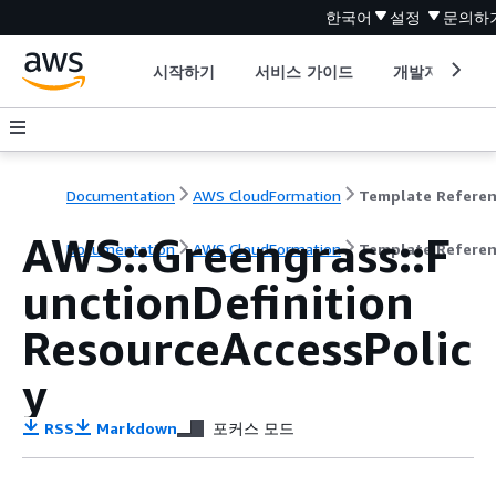
한국어
설정
문의하
시작하기
서비스 가이드
개발자 도구
Documentation
AWS CloudFormation
Template Refere
AWS::Greengrass::F
Documentation
AWS CloudFormation
Template Refere
unctionDefinition
ResourceAccessPolic
y
RSS
Markdown
포커스 모드