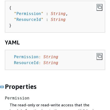
{
"
Permission
"
 : 
String
,

"
ResourceId
"
 : 
String
YAML
Permission
:
String
ResourceId
:
String
Properties
Permission
The read-only or read-write access that the