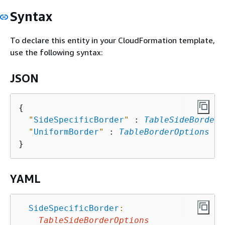
Syntax
To declare this entity in your CloudFormation template,
use the following syntax:
JSON
{
"
SideSpecificBorder
"
 : 
TableSideBorderO
"
UniformBorder
"
 : 
TableBorderOptions
YAML
SideSpecificBorder
:
TableSideBorderOptions