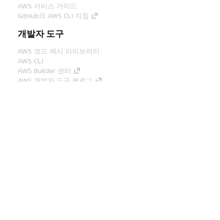
AWS 서비스 가이드
GitHub의 AWS CLI 지침
개발자 도구
AWS 코드 예시 라이브러리
AWS CLI
AWS Builder 센터
AWS 개발자 도구 블로그
유용한 링크
AWS 문서 MCP 서버 다운로드
AWS Console에 로그인
AWS re:Post
프라이버시
사이트 이용 약관
쿠키 기본 설
정
© 2026, Amazon Web Services, Inc. 또는 계열
사. All rights reserved.
한국어