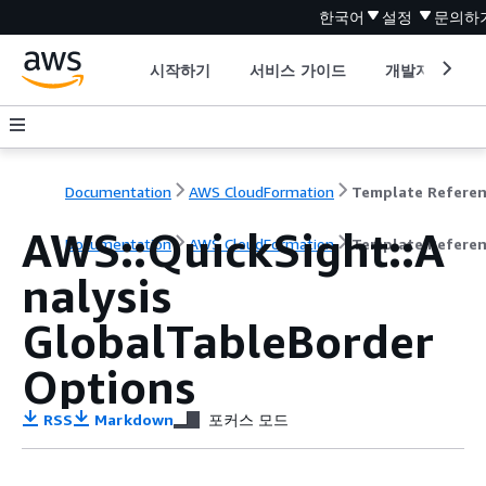
한국어
설정
문의하
시작하기
서비스 가이드
개발자 도구
Documentation
AWS CloudFormation
Template Refere
AWS::QuickSight::A
Documentation
AWS CloudFormation
Template Refere
nalysis
GlobalTableBorder
Options
RSS
Markdown
포커스 모드