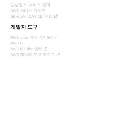
생성형 AI 서비스 선택
AWS 서비스 가이드
GitHub의 AWS CLI 지침
개발자 도구
AWS 코드 예시 라이브러리
AWS CLI
AWS Builder 센터
AWS 개발자 도구 블로그
유용한 링크
AWS 문서 MCP 서버 다운로드
AWS Console에 로그인
AWS re:Post
프라이버시
사이트 이용 약관
쿠키 기본 설
정
© 2026, Amazon Web Services, Inc. 또는 계열
사. All rights reserved.
한국어