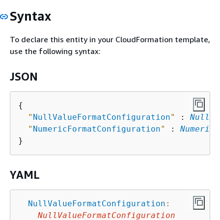
Syntax
To declare this entity in your CloudFormation template,
use the following syntax:
JSON
{
"
NullValueFormatConfiguration
"
 : 
NullVa
"
NumericFormatConfiguration
"
 : 
NumericF
YAML
NullValueFormatConfiguration
:
NullValueFormatConfiguration