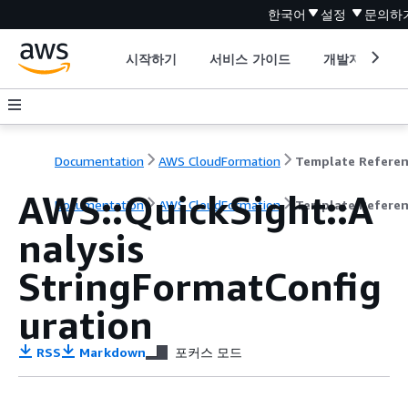
한국어
설정
문의하
시작하기
서비스 가이드
개발자 도구
Documentation
AWS CloudFormation
Template Refere
AWS::QuickSight::A
Documentation
AWS CloudFormation
Template Refere
nalysis
StringFormatConfig
uration
RSS
Markdown
포커스 모드