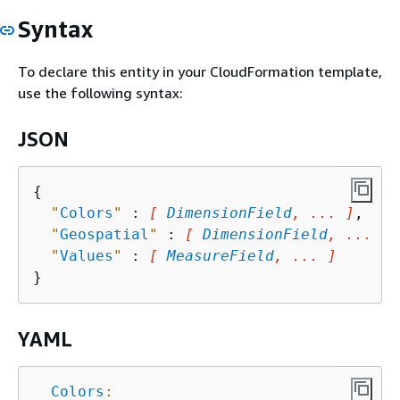
Syntax
To declare this entity in your CloudFormation template,
use the following syntax:
JSON
{
"
Colors
"
 : 
[ 
DimensionField
, ... ]
,

"
Geospatial
"
 : 
[ 
DimensionField
, ... ]
,

"
Values
"
 : 
[ 
MeasureField
, ... ]
YAML
Colors
: