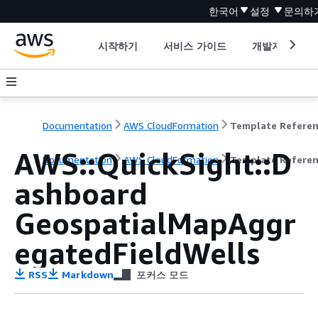
한국어
설정
문의하
시작하기
서비스 가이드
개발자 도구
Documentation
AWS CloudFormation
Template Refere
AWS::QuickSight::D
Documentation
AWS CloudFormation
Template Refere
ashboard
GeospatialMapAggr
egatedFieldWells
RSS
Markdown
포커스 모드