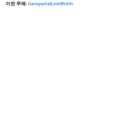
이전 주제:
GeospatialLineWidth