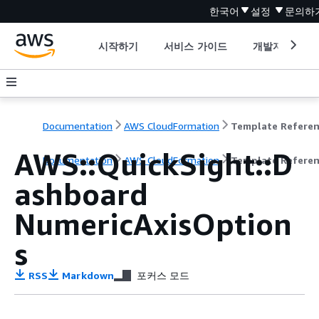
한국어
설정
문의하
시작하기
서비스 가이드
개발자 도구
Documentation
AWS CloudFormation
Template Refere
AWS::QuickSight::D
Documentation
AWS CloudFormation
Template Refere
ashboard
NumericAxisOption
s
RSS
Markdown
포커스 모드