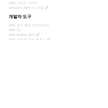
AWS 서비스 가이드
GitHub의 AWS CLI 지침
개발자 도구
AWS 코드 예시 라이브러리
AWS CLI
AWS Builder 센터
AWS 개발자 도구 블로그
유용한 링크
AWS 문서 MCP 서버 다운로드
AWS Console에 로그인
AWS re:Post
프라이버시
사이트 이용 약관
쿠키 기본 설
정
© 2026, Amazon Web Services, Inc. 또는 계열
사. All rights reserved.
한국어