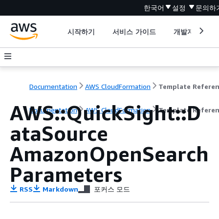
한국어
설정
문의하
시작하기
서비스 가이드
개발자 도구
Documentation
AWS CloudFormation
Template Refere
AWS::QuickSight::D
Documentation
AWS CloudFormation
Template Refere
ataSource
AmazonOpenSearch
Parameters
RSS
Markdown
포커스 모드