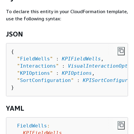
To declare this entity in your CloudFormation template,
use the following syntax:
JSON
{
"
FieldWells
"
 : 
KPIFieldWells
,

"
Interactions
"
 : 
VisualInteractionOptio
"
KPIOptions
"
 : 
KPIOptions
,

"
SortConfiguration
"
 : 
KPISortConfigurat
YAML
FieldWells
:
KPIFieldWells