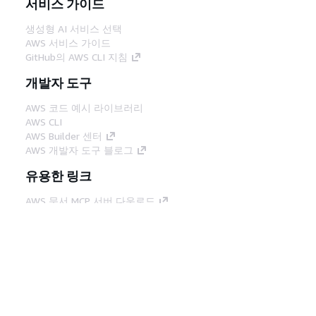
서비스 가이드
생성형 AI 서비스 선택
AWS 서비스 가이드
GitHub의 AWS CLI 지침
개발자 도구
AWS 코드 예시 라이브러리
AWS CLI
AWS Builder 센터
AWS 개발자 도구 블로그
유용한 링크
AWS 문서 MCP 서버 다운로드
AWS Console에 로그인
AWS re:Post
프라이버시
사이트 이용 약관
쿠키 기본 설
정
© 2026, Amazon Web Services, Inc. 또는 계열
사. All rights reserved.