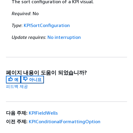
The sort configuration of a KPI visual.
Required
: No
Type
:
KPISortConfiguration
Update requires
:
No interruption
페이지 내용이 도움이 되었습니까?
예
아니요
피드백 제공
다음 주제:
KPIFieldWells
이전 주제:
KPIConditionalFormattingOption