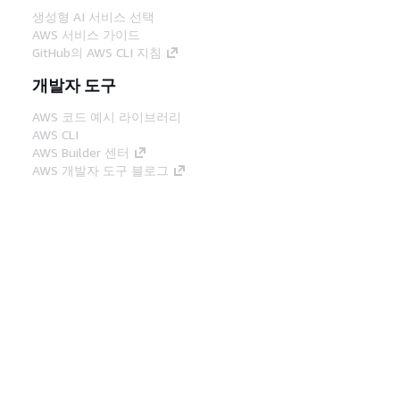
생성형 AI 서비스 선택
AWS 서비스 가이드
GitHub의 AWS CLI 지침
개발자 도구
AWS 코드 예시 라이브러리
AWS CLI
AWS Builder 센터
AWS 개발자 도구 블로그
유용한 링크
AWS 문서 MCP 서버 다운로드
AWS Console에 로그인
AWS re:Post
프라이버시
사이트 이용 약관
쿠키 기본 설
정
© 2026, Amazon Web Services, Inc. 또는 계열
사. All rights reserved.
한국어