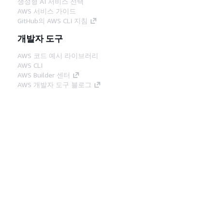
생성형 AI 서비스 선택
AWS 서비스 가이드
GitHub의 AWS CLI 지침
개발자 도구
AWS 코드 예시 라이브러리
AWS CLI
AWS Builder 센터
AWS 개발자 도구 블로그
유용한 링크
AWS 문서 MCP 서버 다운로드
AWS Console에 로그인
AWS re:Post
프라이버시
사이트 이용 약관
쿠키 기본 설
정
© 2026, Amazon Web Services, Inc. 또는 계열
사. All rights reserved.
한국어