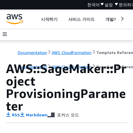
한국어
설정
문의하
시작하기
서비스 가이드
개발자 도구
Documentation
AWS CloudFormation
Template Refere
AWS::SageMaker::Pr
Documentation
AWS CloudFormation
Template Refere
oject
ProvisioningParame
ter
RSS
Markdown
포커스 모드