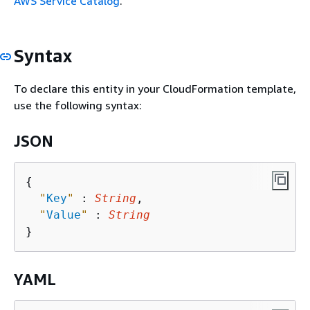
AWS Service Catalog
.
Syntax
To declare this entity in your CloudFormation template,
use the following syntax:
JSON
{
"
Key
"
 : 
String
,

"
Value
"
 : 
String
YAML