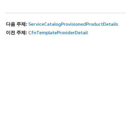
다음 주제:
ServiceCatalogProvisionedProductDetails
이전 주제:
CfnTemplateProviderDetail